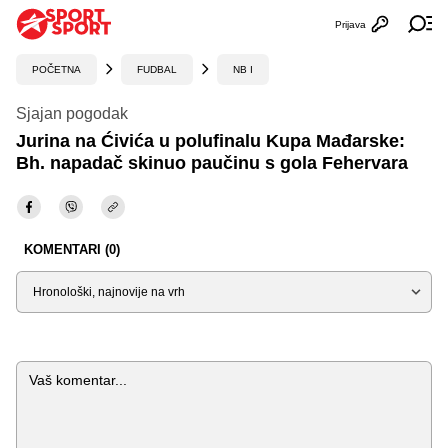
Prijava
Otvori profi
Ot
POČETNA
FUDBAL
NB I
Sjajan pogodak
Jurina na Ćivića u polufinalu Kupa Mađarske:
Bh. napadač skinuo paučinu s gola Fehervara
KOMENTARI (0)
Sortiraj
Komentar