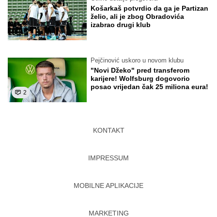
Košarkaš potvrdio da ga je Partizan
želio, ali je zbog Obradovića
izabrao drugi klub
Pejčinović uskoro u novom klubu
"Novi Džeko" pred transferom
karijere! Wolfsburg dogovorio
posao vrijedan čak 25 miliona eura!
2
KONTAKT
IMPRESSUM
MOBILNE APLIKACIJE
MARKETING