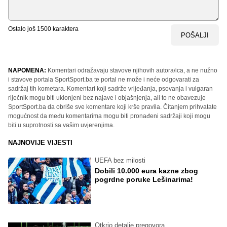
Ostalo još
1500
karaktera
POŠALJI
NAPOMENA:
Komentari odražavaju stavove njihovih autora/ica, a ne nužno
i stavove portala SportSport.ba te portal ne može i neće odgovarati za
sadržaj tih kometara. Komentari koji sadrže vrijeđanja, psovanja i vulgaran
riječnik mogu biti uklonjeni bez najave i objašnjenja, ali to ne obavezuje
SportSport.ba da obriše sve komentare koji krše pravila. Čitanjem prihvatate
mogućnost da među komentarima mogu biti pronađeni sadržaji koji mogu
biti u suprotnosti sa vašim uvjerenjima.
NAJNOVIJE VIJESTI
UEFA bez milosti
Dobili 10.000 eura kazne zbog
pogrdne poruke Lešinarima!
Otkrio detalje pregovora