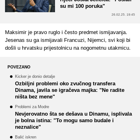
su mi 100 poruka"
26.02.25. 19:45
Maksimir je pravo ruglo i često predmet ismijavanja.
Jesenas su ga ismijavali Francuzi, Nijemci, svi koji bi
došli u hrvatsku prijestolnicu na nogometnu utakmicu.
POVEZANO
Kicker je donio detalje
Ozbiljni problemi oko zvučnog transfera
Dinama, javila se igračeva majka: "Ne radite
ništa bez mene"
Problemi za Modre
Nevjerovatno šta se dešava u Dinamu, isplivala
je bolna istina: "To mogu samo budale i
neznalice"
Balić iskren