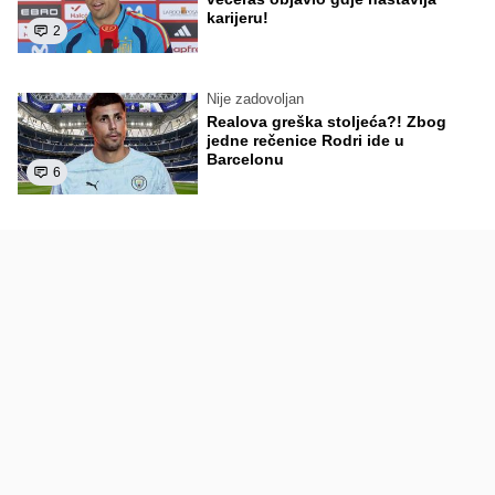
karijeru!
2
Nije zadovoljan
Realova greška stoljeća?! Zbog
jedne rečenice Rodri ide u
Barcelonu
6