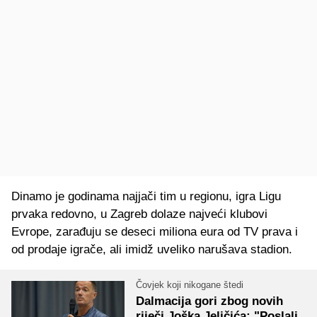
Dinamo je godinama najjači tim u regionu, igra Ligu
prvaka redovno, u Zagreb dolaze najveći klubovi
Evrope, zarađuju se deseci miliona eura od TV prava i
od prodaje igrače, ali imidž uveliko narušava stadion.
Čovjek koji nikogane štedi
Dalmacija gori zbog novih
riječi Joška Jeličića: "Poslali