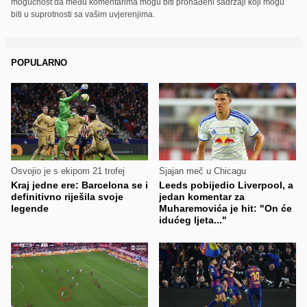
mogućnost da među komentarima mogu biti pronađeni sadržaji koji mogu
biti u suprotnosti sa vašim uvjerenjima.
POPULARNO
Osvojio je s ekipom 21 trofej
Sjajan meč u Chicagu
Kraj jedne ere: Barcelona se i
Leeds pobijedio Liverpool, a
definitivno riješila svoje
jedan komentar za
legende
Muharemovića je hit: "On će
idućeg ljeta..."