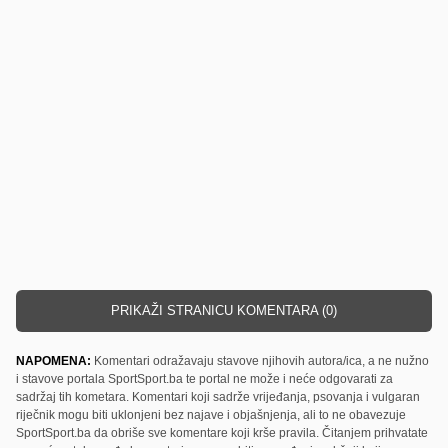
PRIKAŽI STRANICU KOMENTARA (0)
NAPOMENA:
Komentari odražavaju stavove njihovih autora/ica, a ne nužno
i stavove portala SportSport.ba te portal ne može i neće odgovarati za
sadržaj tih kometara. Komentari koji sadrže vrijeđanja, psovanja i vulgaran
riječnik mogu biti uklonjeni bez najave i objašnjenja, ali to ne obavezuje
SportSport.ba da obriše sve komentare koji krše pravila. Čitanjem prihvatate