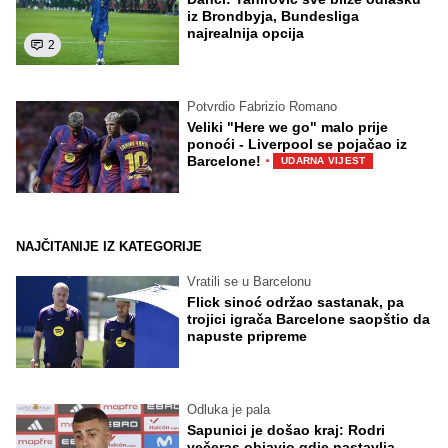
iz Brondbyja, Bundesliga
najrealnija opcija
2
Potvrdio Fabrizio Romano
Veliki "Here we go" malo prije
ponoći - Liverpool se pojačao iz
·
Barcelone!
UDARNA VIJEST
NAJČITANIJE IZ KATEGORIJE
Vratili se u Barcelonu
Flick sinoć održao sastanak, pa
trojici igrača Barcelone saopštio da
napuste pripreme
Odluka je pala
Sapunici je došao kraj: Rodri
večeras objavio gdje nastavlja