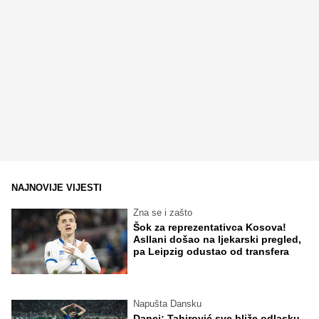
NAJNOVIJE VIJESTI
Zna se i zašto
Šok za reprezentativca Kosova!
Asllani došao na ljekarski pregled,
pa Leipzig odustao od transfera
Napušta Dansku
Danci: Tahirović sve bliže odlasku