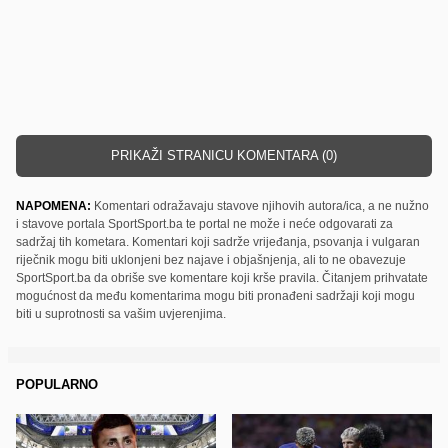
PRIKAŽI STRANICU KOMENTARA (0)
NAPOMENA:
Komentari odražavaju stavove njihovih autora/ica, a ne nužno
i stavove portala SportSport.ba te portal ne može i neće odgovarati za
sadržaj tih kometara. Komentari koji sadrže vrijeđanja, psovanja i vulgaran
riječnik mogu biti uklonjeni bez najave i objašnjenja, ali to ne obavezuje
SportSport.ba da obriše sve komentare koji krše pravila. Čitanjem prihvatate
mogućnost da među komentarima mogu biti pronađeni sadržaji koji mogu
biti u suprotnosti sa vašim uvjerenjima.
POPULARNO