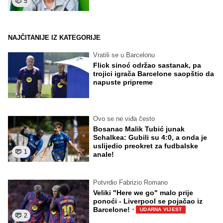
5
NAJČITANIJE IZ KATEGORIJE
Vratili se u Barcelonu
Flick sinoć održao sastanak, pa
trojici igrača Barcelone saopštio da
napuste pripreme
Ovo se ne viđa često
Bosanac Malik Tubić junak
Schalkea: Gubili su 4:0, a onda je
uslijedio preokret za fudbalske
1
anale!
Potvrdio Fabrizio Romano
Veliki "Here we go" malo prije
ponoći - Liverpool se pojačao iz
·
Barcelone!
UDARNA VIJEST
2