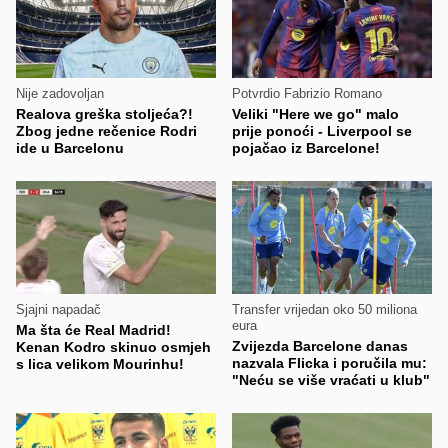
Nije zadovoljan
Potvrdio Fabrizio Romano
Realova greška stoljeća?!
Veliki "Here we go" malo
Zbog jedne rečenice Rodri
prije ponoći - Liverpool se
ide u Barcelonu
pojačao iz Barcelone!
Sjajni napadač
Transfer vrijedan oko 50 miliona
eura
Ma šta će Real Madrid!
Zvijezda Barcelone danas
Kenan Kodro skinuo osmjeh
nazvala Flicka i poručila mu:
s lica velikom Mourinhu!
"Neću se više vraćati u klub"