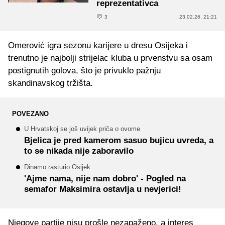
reprezentativca
3
23.02.26. 21:21
Omerović igra sezonu karijere u dresu Osijeka i
trenutno je najbolji strijelac kluba u prvenstvu sa osam
postignutih golova, što je privuklo pažnju
skandinavskog tržišta.
POVEZANO
U Hrvatskoj se još uvijek priča o ovome
Bjelica je pred kamerom sasuo bujicu uvreda, a
to se nikada nije zaboravilo
Dinamo rasturio Osijek
'Ajme nama, nije nam dobro' - Pogled na
semafor Maksimira ostavlja u nevjerici!
Njegove partije nisu prošle nezapaženo, a interes