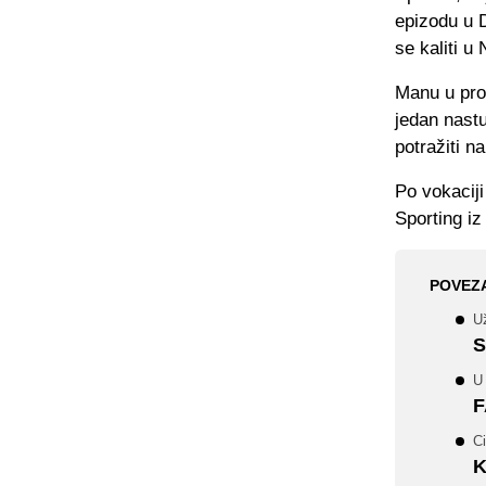
epizodu u 
se kaliti u
Manu u pro
jedan nastu
potražiti n
Po vokaciji
Sporting iz
POVEZ
U
S
U
F
Ci
K