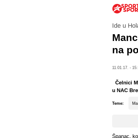
Ide u Hol
Manc
na p
11.01.17. - 15
Čelnici Ma
u NAC Br
Teme:
Man
Španac, koj