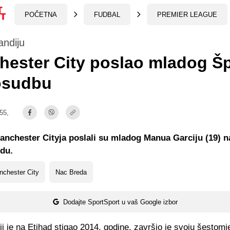
POČETNA
FUDBAL
PREMIER LEAGUE
andiju
hester City poslao mladog Š
osudbu
:55,
nchester Cityja poslali su mladog Manua Garciju (19) 
edu.
chester City
Nac Breda
Dodajte SportSport u vaš Google izbor
i je na Etihad stigao 2014. godine, završio je svoju šestom