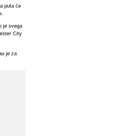
a puta će
e.
o je svega
ester City
ao je za