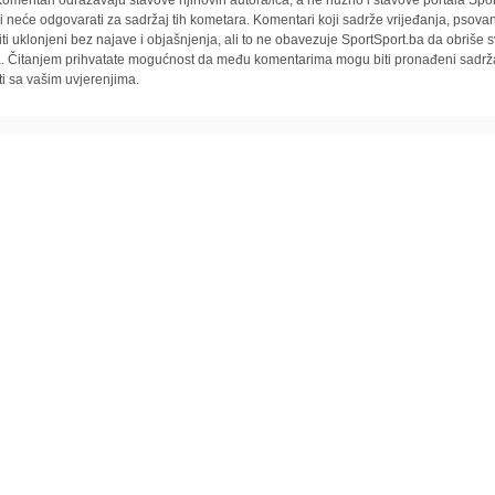
omentari odražavaju stavove njihovih autora/ica, a ne nužno i stavove portala Spor
i neće odgovarati za sadržaj tih kometara. Komentari koji sadrže vrijeđanja, psovan
iti uklonjeni bez najave i objašnjenja, ali to ne obavezuje SportSport.ba da obriše
la. Čitanjem prihvatate mogućnost da među komentarima mogu biti pronađeni sadrža
ti sa vašim uvjerenjima.