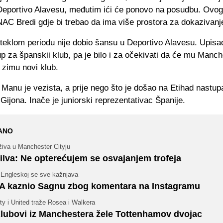
Deportivo Alavesu, međutim ići će ponovo na posudbu. Ovog
 NAC Bredi gdje bi trebao da ima više prostora za dokazivanj
teklom periodu nije dobio šansu u Deportivo Alavesu. Upisa
p za španskii klub, pa je bilo i za očekivati da će mu Manch
a zimu novi klub.
 Manu je vezista, a prije nego što je došao na Etihad nastup
 Gijona. Inače je juniorski reprezentativac Španije.
ANO
živa u Manchester Cityju
ilva: Ne opterećujem se osvajanjem trofeja
 Engleskoj se sve kažnjava
A kaznio Sagnu zbog komentara na Instagramu
ty i United traže Rosea i Walkera
lubovi iz Manchestera žele Tottenhamov dvojac