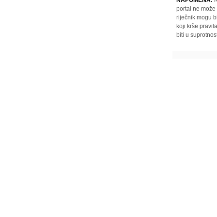
NAPOMENA:
K
portal ne može 
riječnik mogu b
koji krše pravi
biti u suprotnos