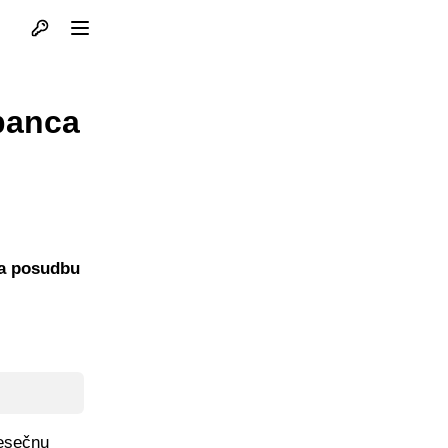
Otvori profil
Otvori meni
panca
na posudbu
jesečnu