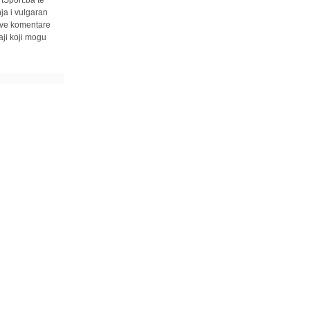
tSport.ba te
ja i vulgaran
 sve komentare
ji koji mogu