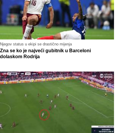
Njegov status u ekipi se drastično mijenja
Zna se ko je najveći gubitnik u Barceloni
dolaskom Rodrija