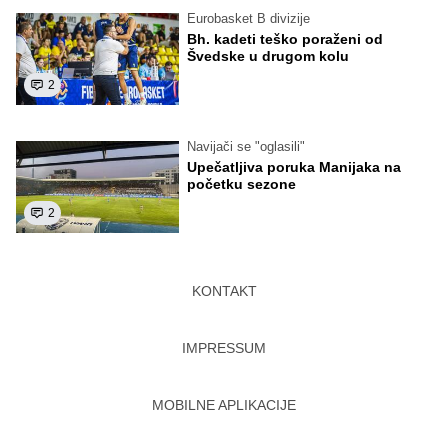
Eurobasket B divizije
Bh. kadeti teško poraženi od
Švedske u drugom kolu
2
Navijači se "oglasili"
Upečatljiva poruka Manijaka na
početku sezone
2
KONTAKT
IMPRESSUM
MOBILNE APLIKACIJE