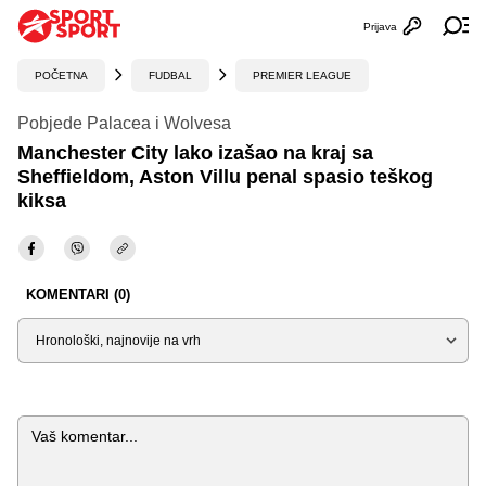
Prijava
Otvori profi
Ot
POČETNA
FUDBAL
PREMIER LEAGUE
Pobjede Palacea i Wolvesa
Manchester City lako izašao na kraj sa
Sheffieldom, Aston Villu penal spasio teškog
kiksa
KOMENTARI (0)
Sortiraj
Komentar