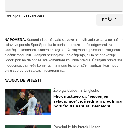
Ostalo još
1500
karaktera
POŠALJI
NAPOMENA:
Komentari odražavaju stavove njihovih autora/ica, a ne nužno
i stavove portala SportSport.ba te portal ne može i neće odgovarati za
sadržaj tih kometara. Komentari koji sadrže vrijeđanja, psovanja i vulgaran
riječnik mogu biti uklonjeni bez najave i objašnjenja, ali to ne obavezuje
SportSport.ba da obriše sve komentare koji krše pravila. Čitanjem prihvatate
mogućnost da među komentarima mogu biti pronađeni sadržaji koji mogu
biti u suprotnosti sa vašim uvjerenjima.
NAJNOVIJE VIJESTI
Žele ga klubovi iz Engleske
Flick nastavio sa "čišćenjem
svlačionice", još jednom prvotimcu
poručio da napusti Barcelonu
Posebni je bio kratak i jasan