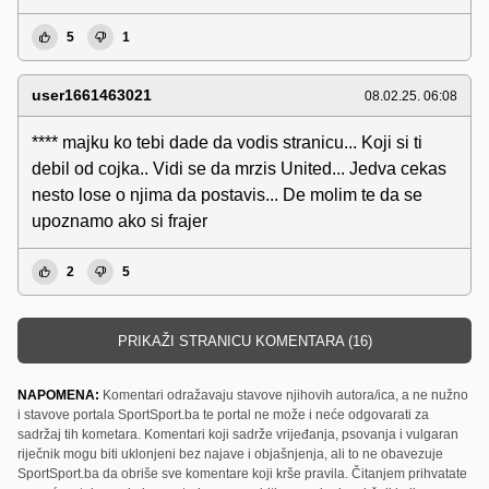
5
1
user1661463021
08.02.25. 06:08
**** majku ko tebi dade da vodis stranicu... Koji si ti
debil od cojka.. Vidi se da mrzis United... Jedva cekas
nesto lose o njima da postavis... De molim te da se
upoznamo ako si frajer
2
5
PRIKAŽI STRANICU KOMENTARA (16)
NAPOMENA:
Komentari odražavaju stavove njihovih autora/ica, a ne nužno
i stavove portala SportSport.ba te portal ne može i neće odgovarati za
sadržaj tih kometara. Komentari koji sadrže vrijeđanja, psovanja i vulgaran
riječnik mogu biti uklonjeni bez najave i objašnjenja, ali to ne obavezuje
SportSport.ba da obriše sve komentare koji krše pravila. Čitanjem prihvatate