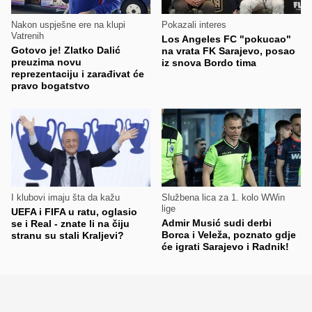
Nakon uspješne ere na klupi
Pokazali interes
Vatrenih
Los Angeles FC "pokucao"
Gotovo je! Zlatko Dalić
na vrata FK Sarajevo, posao
preuzima novu
iz snova Bordo tima
reprezentaciju i zarađivat će
pravo bogatstvo
I klubovi imaju šta da kažu
Službena lica za 1. kolo WWin
lige
UEFA i FIFA u ratu, oglasio
Admir Musić sudi derbi
se i Real - znate li na čiju
Borca i Veleža, poznato gdje
stranu su stali Kraljevi?
će igrati Sarajevo i Radnik!