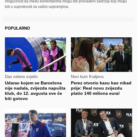
mogućnost da među komentarima mogu biti pronađeni sadržaji koji mogu
biti u suprotnosti sa vašim uvjerenjima.
POPULARNO
Dao zeleno svjetlo
Novi bum Kraljeva
Udarac kojem se Barcelona
Perez otvorio kasu kao nikad
nije nadala, zvijezda napušta
prije: Real novu zvijezdu
klub, do 12. avgusta sve će
platio 140 miliona eura!
biti gotovo