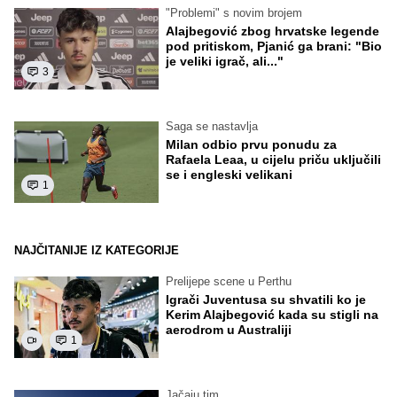
"Problemi" s novim brojem
Alajbegović zbog hrvatske legende
pod pritiskom, Pjanić ga brani: "Bio
je veliki igrač, ali..."
3
Saga se nastavlja
Milan odbio prvu ponudu za
Rafaela Leaa, u cijelu priču uključili
se i engleski velikani
1
NAJČITANIJE IZ KATEGORIJE
Prelijepe scene u Perthu
Igrači Juventusa su shvatili ko je
Kerim Alajbegović kada su stigli na
aerodrom u Australiji
1
Jačaju tim