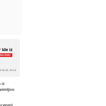
 Ide iz
ZNAJEMO
0.04.25. 20:13
 iz
animljivo
scenarij