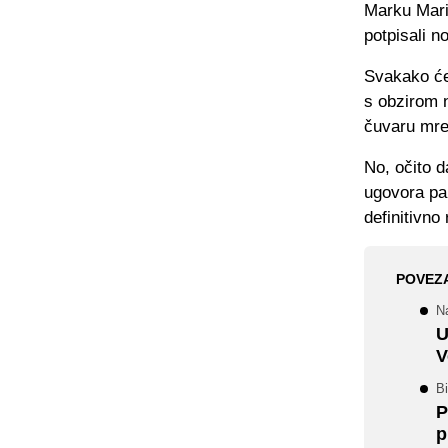
Marku Marić
potpisali n
Svakako će
s obzirom n
čuvaru mre
No, očito d
ugovora pa 
definitivno
POVEZ
Na
U
V
Bi
P
p