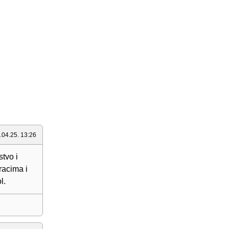
.04.25. 13:26
tvo i
racima i
l.