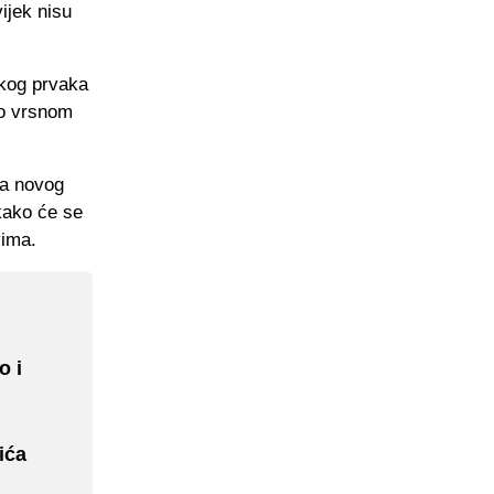
ijek nisu
čkog prvaka
 o vrsnom
ja novog
 kako će se
vima.
o i
ića