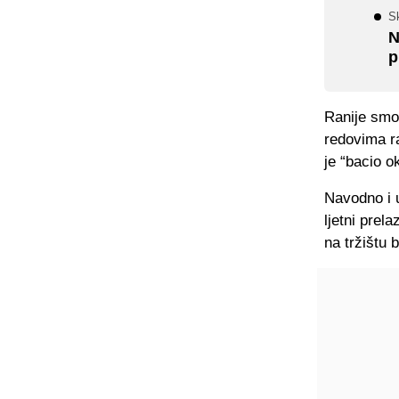
Sk
N
p
Ranije smo
redovima ra
je “bacio 
Navodno i u
ljetni prel
na tržištu 