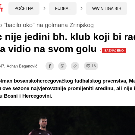
POČETNA
FUDBAL
WWIN LIGA BIH
o "bacilo oko" na golmana Zrinjskog
 nije jedini bh. klub koji bi r
a vidio na svom golu
·
SAZNAJEMO
:47,
Adnan Beganović
16
golman bosanskohercegovačkog fudbalskog prvenstva, Ma
u ove sezone najvjerovatnije promijeniti sredinu, ali nije 
u Bosni i Hercegovini.