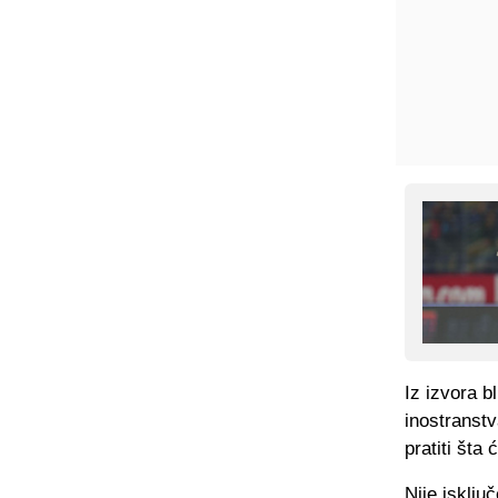
Iz izvora 
inostranstv
pratiti šta 
Nije isklju