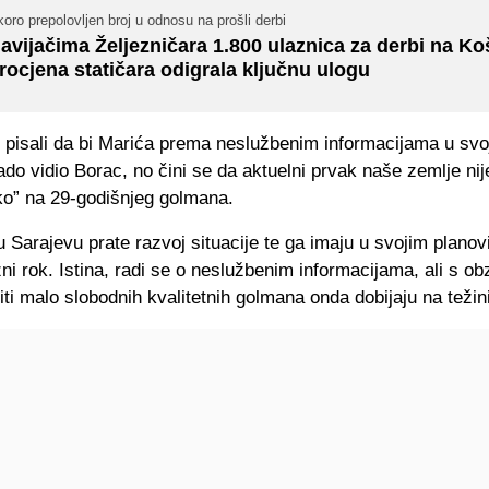
oro prepolovljen broj u odnosu na prošli derbi
avijačima Željezničara 1.800 ulaznica za derbi na Ko
rocjena statičara odigrala ključnu ulogu
 pisali da bi Marića prema neslužbenim informacijama u svo
do vidio Borac, no čini se da aktuelni prvak naše zemlje nije 
oko” na 29-godišnjeg golmana.
 Sarajevu prate razvoj situacije te ga imaju u svojim plano
azni rok. Istina, radi se o neslužbenim informacijama, ali s o
biti malo slobodnih kvalitetnih golmana onda dobijaju na težini