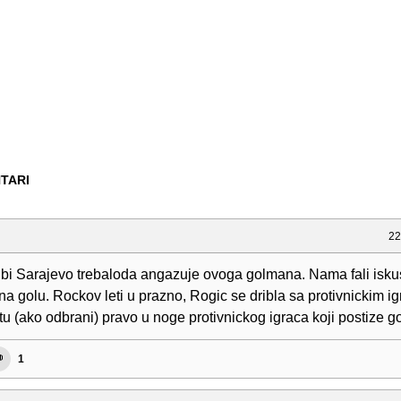
TARI
22
 bi Sarajevo trebaloda angazuje ovoga golmana. Nama fali iskus
na golu. Rockov leti u prazno, Rogic se dribla sa protivnickim ig
tu (ako odbrani) pravo u noge protivnickog igraca koji postize go
1