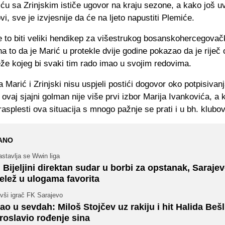
u sa Zrinjskim ističe ugovor na kraju sezone, a kako još uv
ovi, sve je izvjesnije da će na ljeto napustiti Plemiće.
 to biti veliki hendikep za višestrukog bosanskohercegova
a to da je Marić u protekle dvije godine pokazao da je riječ
že kojeg bi svaki tim rado imao u svojim redovima.
a Marić i Zrinjski nisu uspjeli postići dogovor oko potpisivan
ovaj sjajni golman nije više prvi izbor Marija Ivankovića, a
 rasplesti ova situacija s mnogo pažnje se prati i u bh. klubo
ANO
stavlja se Wwin liga
 Bijeljini direktan sudar u borbi za opstanak, Sarajev
elež u ulogama favorita
vši igrač FK Sarajevo
ao u sevdah: Miloš Stojčev uz rakiju i hit Halida Bešl
roslavio rođenje sina