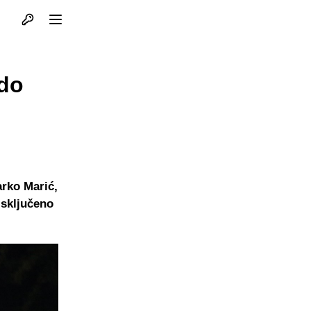
Otvori profil
Otvori meni
ado
rko Marić,
isključeno