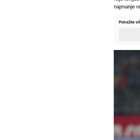
najmanje re
Potražite v