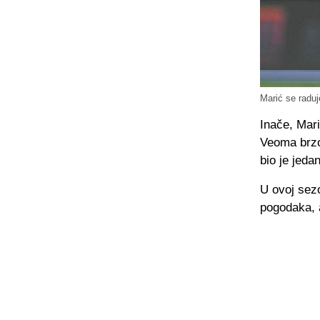
Marić se raduj
Inače, Mari
Veoma brzo
bio je jeda
U ovoj sez
pogodaka, 