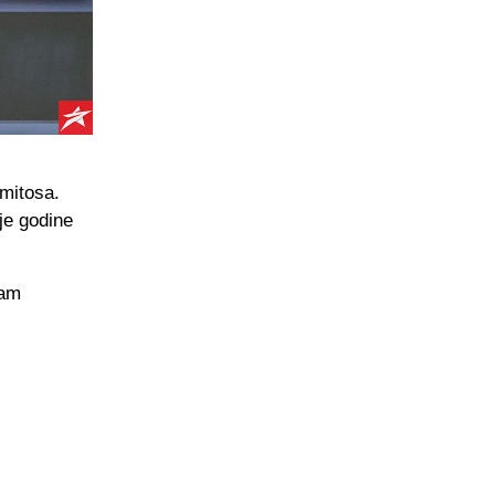
omitosa.
je godine
dam