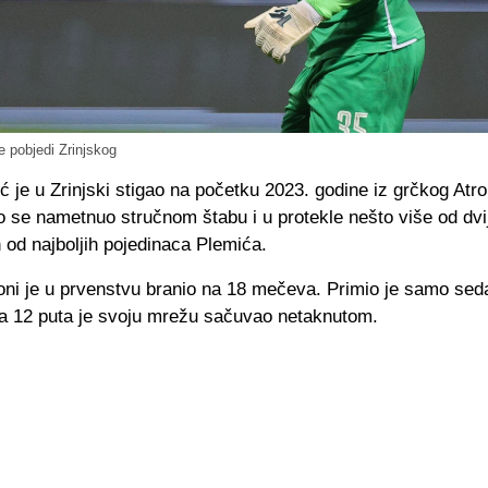
e pobjedi Zrinjskog
ć je u Zrinjski stigao na početku 2023. godine iz grčkog Atr
 se nametnuo stručnom štabu i u protekle nešto više od dvi
n od najboljih pojedinaca Plemića.
oni je u prvenstvu branio na 18 mečeva. Primio je samo se
a 12 puta je svoju mrežu sačuvao netaknutom.