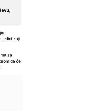
ševu,
jim
jedini koji
vima za
bzirom da će
.