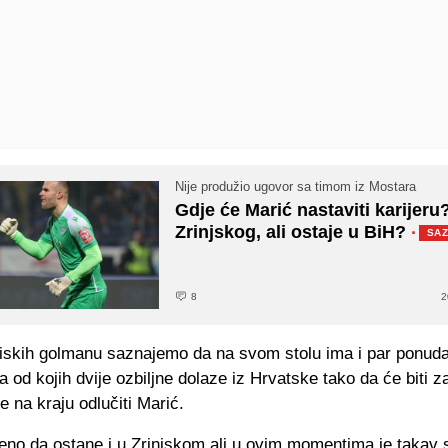
Nije produžio ugovor sa timom iz Mostara
Gdje će Marić nastaviti karijeru?
Zrinjskog, ali ostaje u BiH?
·
SA
8
2
bliskih golmanu saznajemo da na svom stolu ima i par ponuda
a od kojih dvije ozbiljne dolaze iz Hrvatske tako da će biti z
će na kraju odlučiti Marić.
čeno da ostane i u Zrinjskom ali u ovim momentima je takav 