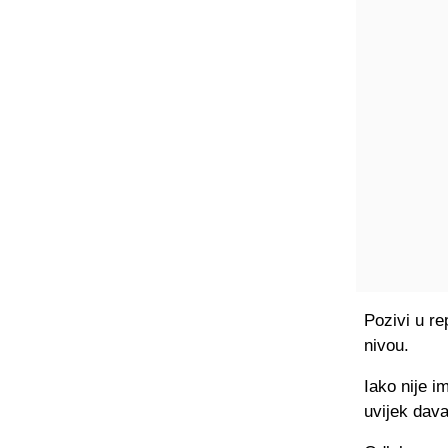
Pozivi u re
nivou.
Iako nije i
uvijek da