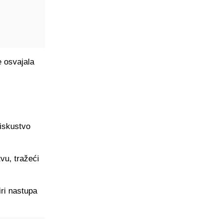
e osvajala
 iskustvo
vu, tražeći
iri nastupa