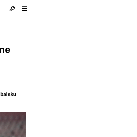
Otvori profil
Otvori meni
ine
dbalsku