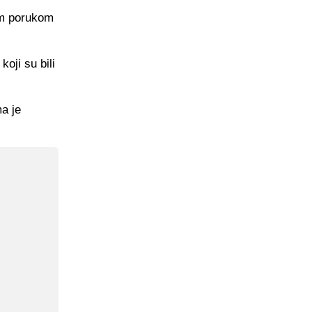
nom porukom
oji su bili
ma je