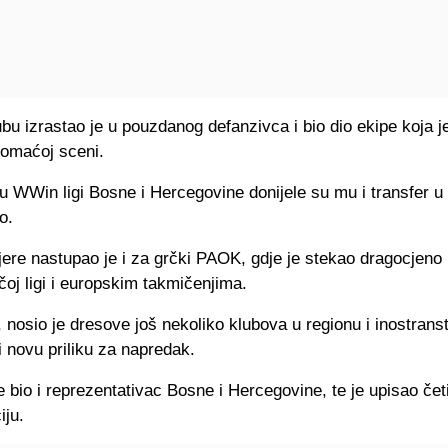
bu izrastao je u pouzdanog defanzivca i bio dio ekipe koja j
domaćoj sceni.
u WWin ligi Bosne i Hercegovine donijele su mu i transfer u
o.
ere nastupao je i za grčki PAOK, gdje je stekao dragocjeno
ačoj ligi i europskim takmičenjima.
 nosio je dresove još nekoliko klubova u regionu i inostranst
 i novu priliku za napredak.
e bio i reprezentativac Bosne i Hercegovine, te je upisao čet
iju.