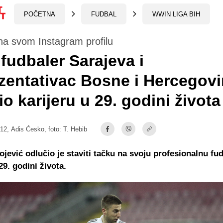
POČETNA
FUDBAL
WWIN LIGA BIH
na svom Instagram profilu
 fudbaler Sarajeva i
zentativac Bosne i Hercegov
io karijeru u 29. godini života
:12,
Adis Ćesko
, foto: T. Hebib
jević odlučio je staviti tačku na svoju profesionalnu fu
29. godini života.