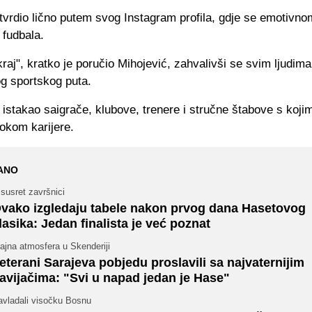
otvrdio lično putem svog Instagram profila, gdje se emotiv
 fudbala.
raj", kratko je poručio Mihojević, zahvalivši se svim ljudima k
og sportskog puta.
istakao saigrače, klubove, trenere i stručne štabove s koji
okom karijere.
ANO
susret završnici
vako izgledaju tabele nakon prvog dana Hasetovog
lasika: Jedan finalista je već poznat
ajna atmosfera u Skenderiji
eterani Sarajeva pobjedu proslavili sa najvaternijim
avijačima: "Svi u napad jedan je Hase"
avladali visočku Bosnu