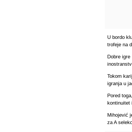
U bordo klu
trofeje na 
Dobre igre 
inostranstv
Tokom karij
igranja u j
Pored toga,
kontinuitet
Mihojević j
za A selekc