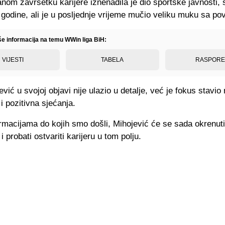
nom završetku karijere iznenadila je dio sportske javnosti,
godine, ali je u posljednje vrijeme mučio veliku muku sa p
iše informacija na temu WWin liga BiH:
VIJESTI
TABELA
RASPOR
ević u svojoj objavi nije ulazio u detalje, već je fokus stavio
i pozitivna sjećanja.
rmacijama do kojih smo došli, Mihojević će se sada okrenuti
i probati ostvariti karijeru u tom polju.