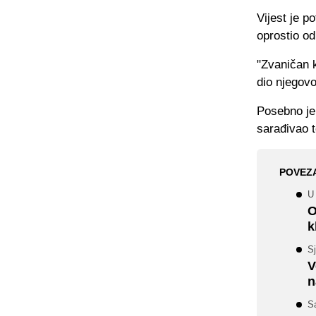
Vijest je p
oprostio od
"Zvaničan k
dio njegov
Posebno je 
sarađivao t
POVEZ
U 
O
k
Sj
V
n
S