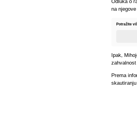
Odluka o ra
na njegove 
Potražite v
Ipak, Mihoj
zahvalnost 
Prema info
skautiranju 