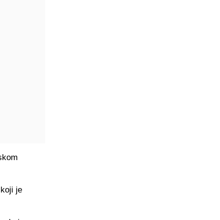
pskom
oji je