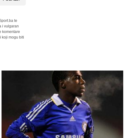
Sport.ba te
a i vulgaran
sve komentare
 koji mogu biti