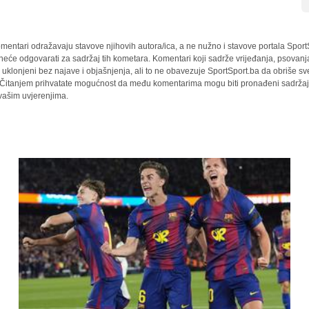
mentari odražavaju stavove njihovih autora/ica, a ne nužno i stavove portala Sport
 neće odgovarati za sadržaj tih kometara. Komentari koji sadrže vrijeđanja, psovanj
i uklonjeni bez najave i objašnjenja, ali to ne obavezuje SportSport.ba da obriše 
a. Čitanjem prihvatate mogućnost da među komentarima mogu biti pronađeni sadržaji
 vašim uvjerenjima.