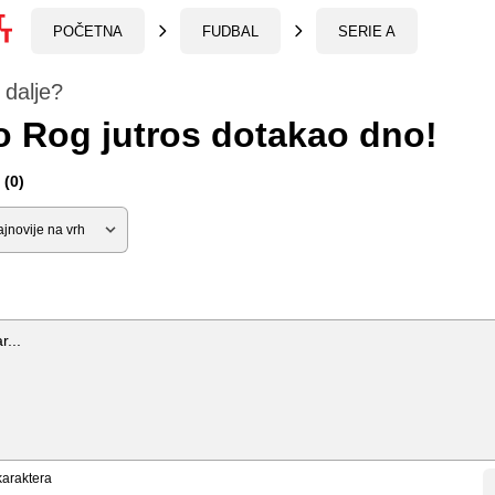
POČETNA
FUDBAL
SERIE A
 dalje?
 Rog jutros dotakao dno!
(0)
araktera