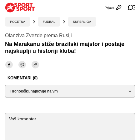
Prijava
Otvori profi
Ot
POČETNA
FUDBAL
SUPERLIGA
Ofanziva Zvezde prema Rusiji
Na Marakanu stiže brazilski majstor i postaje
najskuplji u historiji kluba!
KOMENTARI (0)
Sortiraj
Komentar