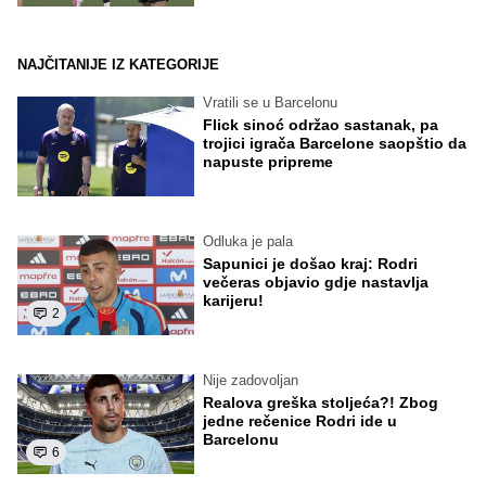
NAJČITANIJE IZ KATEGORIJE
Vratili se u Barcelonu
Flick sinoć održao sastanak, pa
trojici igrača Barcelone saopštio da
napuste pripreme
Odluka je pala
Sapunici je došao kraj: Rodri
večeras objavio gdje nastavlja
karijeru!
2
Nije zadovoljan
Realova greška stoljeća?! Zbog
jedne rečenice Rodri ide u
Barcelonu
6