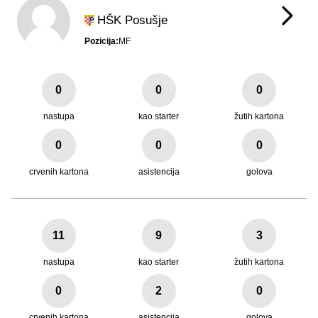
HŠK Posušje
Pozicija:
MF
0
0
0
nastupa
kao starter
žutih kartona
0
0
0
crvenih kartona
asistencija
golova
11
9
3
nastupa
kao starter
žutih kartona
0
2
0
crvenih kartona
asistencija
golova