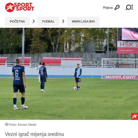
Prijava
Otvori profi
Ot
POČETNA
FUDBAL
WWIN LIGA BIH
Foto: Kenan Dedić
Vezni igrač mijenja sredinu