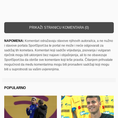
PRIKAŽI STRANICU KOMENTARA (0)
NAPOMENA:
Komentari odražavaju stavove njihovih autora/ica, a ne nužno
i stavove portala SportSport.ba te portal ne može i neće odgovarati za
sadržaj tih kometara. Komentari koji sadrže vrijeđanja, psovanja i vulgaran
riječnik mogu biti uklonjeni bez najave i objašnjenja, ali to ne obavezuje
SportSport.ba da obriše sve komentare koji krše pravila. Čitanjem prihvatate
mogućnost da među komentarima mogu biti pronađeni sadržaji koji mogu
biti u suprotnosti sa vašim uvjerenjima.
POPULARNO