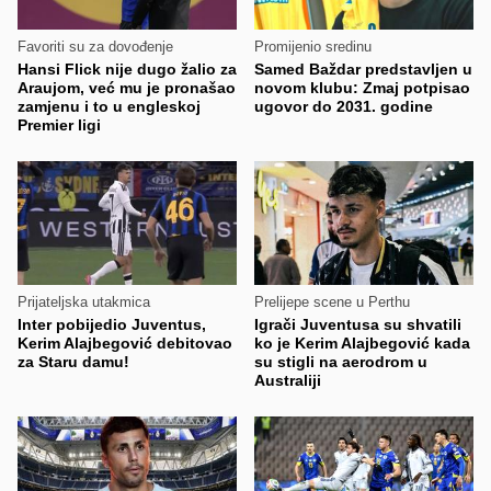
Favoriti su za dovođenje
Promijenio sredinu
Hansi Flick nije dugo žalio za
Samed Baždar predstavljen u
Araujom, već mu je pronašao
novom klubu: Zmaj potpisao
zamjenu i to u engleskoj
ugovor do 2031. godine
Premier ligi
Prijateljska utakmica
Prelijepe scene u Perthu
Inter pobijedio Juventus,
Igrači Juventusa su shvatili
Kerim Alajbegović debitovao
ko je Kerim Alajbegović kada
za Staru damu!
su stigli na aerodrom u
Australiji