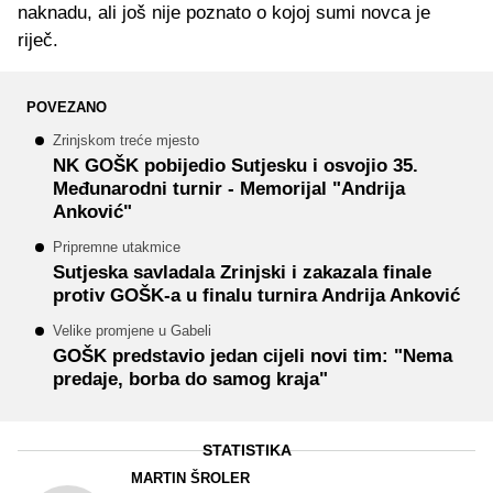
naknadu, ali još nije poznato o kojoj sumi novca je
riječ.
POVEZANO
Zrinjskom treće mjesto
NK GOŠK pobijedio Sutjesku i osvojio 35.
Međunarodni turnir - Memorijal "Andrija
Anković"
Pripremne utakmice
Sutjeska savladala Zrinjski i zakazala finale
protiv GOŠK-a u finalu turnira Andrija Anković
Velike promjene u Gabeli
GOŠK predstavio jedan cijeli novi tim: "Nema
predaje, borba do samog kraja"
STATISTIKA
MARTIN ŠROLER