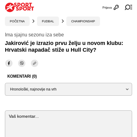
Prijava
Otvori profi
Ot
POČETNA
FUDBAL
CHAMPIONSHIP
Ima sjajnu sezonu iza sebe
Jakirović je izrazio prvu želju u novom klubu:
Hrvatski napadač stiže u Hull City?
KOMENTARI (0)
Sortiraj
Komentar