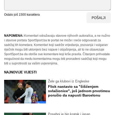
Ostalo još
1500
karaktera
POŠALJI
NAPOMENA:
Komentari odražavaju stavove njihovih autora/ica, a ne nužno
i stavove portala SportSport.ba te portal ne može i neće odgovarati za
sadržaj tih kometara. Komentari koji sadrže vrijeđanja, psovanja i vulgaran
riječnik mogu biti uklonjeni bez najave i objašnjenja, ali to ne obavezuje
SportSport.ba da obriše sve komentare koji krše pravila. Čitanjem prihvatate
mogućnost da među komentarima mogu biti pronađeni sadržaji koji mogu
biti u suprotnosti sa vašim uvjerenjima.
NAJNOVIJE VIJESTI
Žele ga klubovi iz Engleske
Flick nastavio sa "čišćenjem
svlačionice", još jednom prvotimcu
poručio da napusti Barcelonu
Posebni je bio kratak i jasan