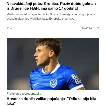
Nesvakidašnji potez Krunića: Poziv dobio golman
iz Druge lige FBiH, ima samo 17 godina!
Mladu nogometnu reprezentaciju Bosne i Hercegovine ovog mjeseca
očekuju utakmice kvalifikacija za Evropsko prvenstvo.
4
19.03.26. 11:23
Promijenio reprezentaciju
Hrvatska dobila veliko pojačanje: "Odluka nije bila
laka"