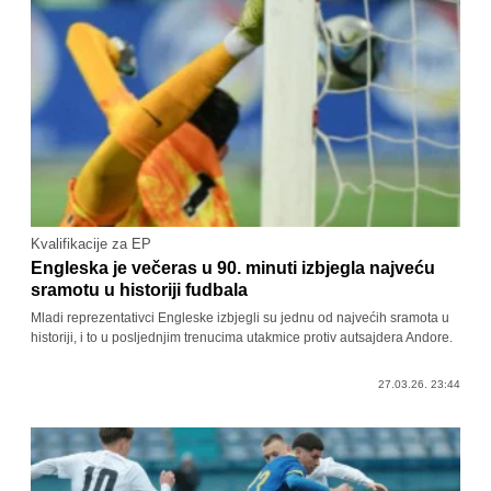
Kvalifikacije za EP
Engleska je večeras u 90. minuti izbjegla najveću
sramotu u historiji fudbala
Mladi reprezentativci Engleske izbjegli su jednu od najvećih sramota u
historiji, i to u posljednjim trenucima utakmice protiv autsajdera Andore.
27.03.26. 23:44