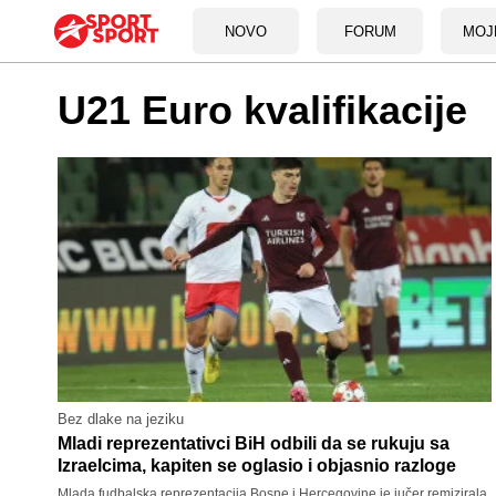
NOVO
FORUM
MOJ
U21 Euro kvalifikacije
Bez dlake na jeziku
Mladi reprezentativci BiH odbili da se rukuju sa
Izraelcima, kapiten se oglasio i objasnio razloge
Mlada fudbalska reprezentacija Bosne i Hercegovine je jučer remizirala