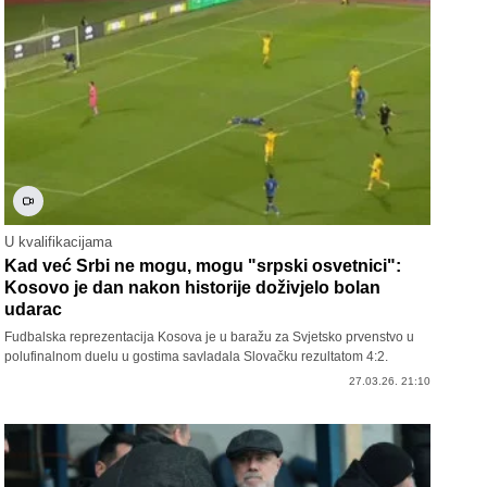
U kvalifikacijama
Kad već Srbi ne mogu, mogu "srpski osvetnici":
Kosovo je dan nakon historije doživjelo bolan
udarac
Fudbalska reprezentacija Kosova je u baražu za Svjetsko prvenstvo u
polufinalnom duelu u gostima savladala Slovačku rezultatom 4:2.
27.03.26. 21:10