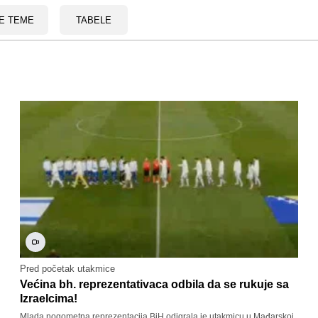
E TEME
TABELE
Pred početak utakmice
Većina bh. reprezentativaca odbila da se rukuje sa
Izraelcima!
Mlada nogometna reprezentacija BiH odigrala je utakmicu u Mađarskoj