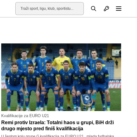
Otvori profil
Pretraga
Otvori
Kvalifikacije za EURO U21
Remi protiv Izraela: Totalni haos u grupi, BiH drži
drugo mjesto pred finiš kvalifikacija
U šestom kolu grupe G kvalifikacija za EURO U21 , mlada fudbalska