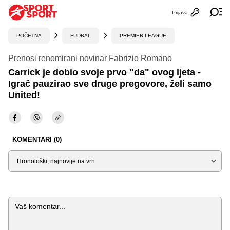
Prijava
Otvori profi
Ot
POČETNA
FUDBAL
PREMIER LEAGUE
Prenosi renomirani novinar Fabrizio Romano
Carrick je dobio svoje prvo "da" ovog ljeta -
Igrač pauzirao sve druge pregovore, želi samo
United!
KOMENTARI (0)
Sortiraj
Komentar