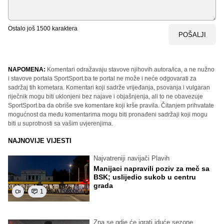
Ostalo još
1500
karaktera
POŠALJI
NAPOMENA:
Komentari odražavaju stavove njihovih autora/ica, a ne nužno
i stavove portala SportSport.ba te portal ne može i neće odgovarati za
sadržaj tih kometara. Komentari koji sadrže vrijeđanja, psovanja i vulgaran
riječnik mogu biti uklonjeni bez najave i objašnjenja, ali to ne obavezuje
SportSport.ba da obriše sve komentare koji krše pravila. Čitanjem prihvatate
mogućnost da među komentarima mogu biti pronađeni sadržaji koji mogu
biti u suprotnosti sa vašim uvjerenjima.
NAJNOVIJE VIJESTI
Najvatreniji navijači Plavih
Manijaci napravili poziv za meč sa
BSK; uslijedio sukob u centru
grada
1
Zna se gdje će igrati iduće sezone