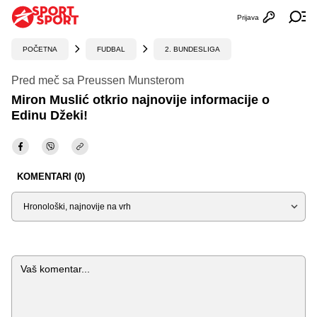
Prijava
Otvori profi
Ot
POČETNA
FUDBAL
2. BUNDESLIGA
Pred meč sa Preussen Munsterom
Miron Muslić otkrio najnovije informacije o
Edinu Džeki!
KOMENTARI (0)
Sortiraj
Komentar