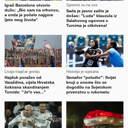
Igrač Barcelone otvorio
Spremni su na sve
dušu: „Bio sam na vrhuncu,
Sada je jasno zašto je
a onda je počelo najgore
došao: "Luda" klauzula iz
ljeto mog života“
Salahovog ugovora s
Turcima je otkrivena!
Livaja tragičar gostiju
Historija je ispisana
Hajduk poražen od
Semafor "poludio": Svijet
Varaždina, cijela Hrvatska
bruji o onome što se
šokirana skandiranjem
dogodilo na Svjetskom
Torcide: "Je*o vas..."
prvenstvu u rukometu