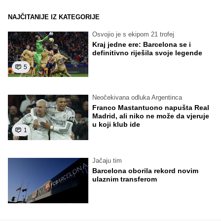
NAJČITANIJE IZ KATEGORIJE
Osvojio je s ekipom 21 trofej
Kraj jedne ere: Barcelona se i
definitivno riješila svoje legende
5
Neočekivana odluka Argentinca
Franco Mastantuono napušta Real
Madrid, ali niko ne može da vjeruje
u koji klub ide
1
Jačaju tim
Barcelona oborila rekord novim
ulaznim transferom