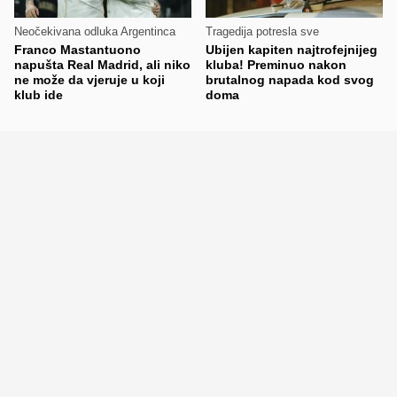
Neočekivana odluka Argentinca
Tragedija potresla sve
Franco Mastantuono
Ubijen kapiten najtrofejnijeg
napušta Real Madrid, ali niko
kluba! Preminuo nakon
ne može da vjeruje u koji
brutalnog napada kod svog
klub ide
doma