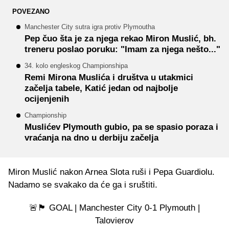
POVEZANO
Manchester City sutra igra protiv Plymoutha
Pep čuo šta je za njega rekao Miron Muslić, bh.
treneru poslao poruku: "Imam za njega nešto..."
34. kolo engleskog Championshipa
Remi Mirona Muslića i društva u utakmici
začelja tabele, Katić jedan od najbolje
ocijenjenih
Championship
Muslićev Plymouth gubio, pa se spasio poraza i
vraćanja na dno u derbiju začelja
Miron Muslić nakon Arnea Slota ruši i Pepa Guardiolu.
Nadamo se svakako da će ga i sruštiti.
🚨🏴󠁧󠁢󠁥󠁮󠁧󠁿 GOAL | Manchester City 0-1 Plymouth |
Talovierov