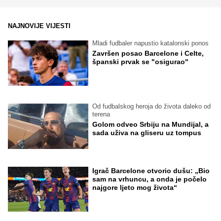
NAJNOVIJE VIJESTI
Mladi fudbaler napustio katalonski ponos
Završen posao Barcelone i Celte,
španski prvak se "osigurao"
Od fudbalskog heroja do života daleko od
terena
Golom odveo Srbiju na Mundijal, a
sada uživa na gliseru uz tompus
Igrač Barcelone otvorio dušu: „Bio
sam na vrhuncu, a onda je počelo
najgore ljeto mog života“