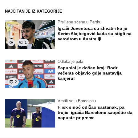
NAJČITANIJE IZ KATEGORIJE
Prelijepe scene u Perthu
Igrači Juventusa su shvatili ko je
Kerim Alajbegović kada su stigli na
aerodrom u Australiji
1
Odluka je pala
Sapunici je došao kraj: Rodri
večeras objavio gdje nastavlja
karijeru!
2
Vratili se u Barcelonu
Flick sinoć održao sastanak, pa
trojici igrača Barcelone saopštio da
napuste pripreme