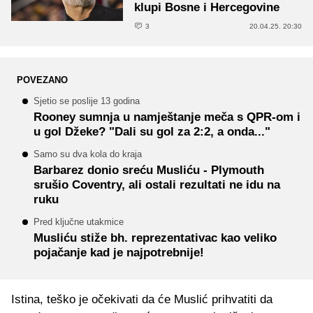
klupi Bosne i Hercegovine
3
20.04.25. 20:30
POVEZANO
Sjetio se poslije 13 godina
Rooney sumnja u namještanje meča s QPR-om i
u gol Džeke? "Dali su gol za 2:2, a onda..."
Samo su dva kola do kraja
Barbarez donio sreću Musliću - Plymouth
srušio Coventry, ali ostali rezultati ne idu na
ruku
Pred ključne utakmice
Musliću stiže bh. reprezentativac kao veliko
pojačanje kad je najpotrebnije!
Istina, teško je očekivati da će Muslić prihvatiti da