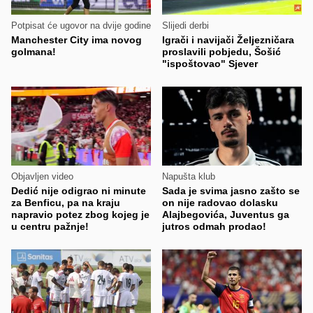
Potpisat će ugovor na dvije godine
Slijedi derbi
Manchester City ima novog
Igrači i navijači Željezničara
golmana!
proslavili pobjedu, Šošić
"ispoštovao" Sjever
Objavljen video
Napušta klub
Dedić nije odigrao ni minute
Sada je svima jasno zašto se
za Benficu, pa na kraju
on nije radovao dolasku
napravio potez zbog kojeg je
Alajbegovića, Juventus ga
u centru pažnje!
jutros odmah prodao!