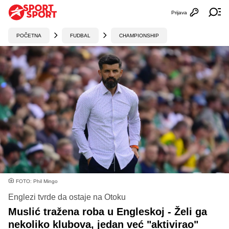
Prijava
Otvori profi
Ot
POČETNA
FUDBAL
CHAMPIONSHIP
FOTO: Phil Mingo
Englezi tvrde da ostaje na Otoku
Muslić tražena roba u Engleskoj - Želi ga
nekoliko klubova, jedan već "aktivirao"