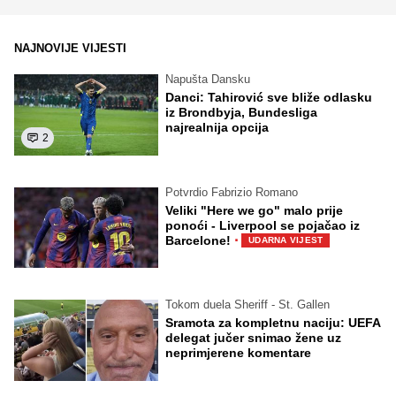
NAJNOVIJE VIJESTI
Napušta Dansku
Danci: Tahirović sve bliže odlasku
iz Brondbyja, Bundesliga
najrealnija opcija
2
Potvrdio Fabrizio Romano
Veliki "Here we go" malo prije
ponoći - Liverpool se pojačao iz
·
Barcelone!
UDARNA VIJEST
Tokom duela Sheriff - St. Gallen
Sramota za kompletnu naciju: UEFA
delegat jučer snimao žene uz
neprimjerene komentare