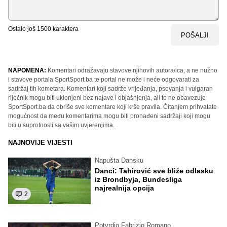
Ostalo još
1500
karaktera
POŠALJI
NAPOMENA:
Komentari odražavaju stavove njihovih autora/ica, a ne nužno
i stavove portala SportSport.ba te portal ne može i neće odgovarati za
sadržaj tih kometara. Komentari koji sadrže vrijeđanja, psovanja i vulgaran
riječnik mogu biti uklonjeni bez najave i objašnjenja, ali to ne obavezuje
SportSport.ba da obriše sve komentare koji krše pravila. Čitanjem prihvatate
mogućnost da među komentarima mogu biti pronađeni sadržaji koji mogu
biti u suprotnosti sa vašim uvjerenjima.
NAJNOVIJE VIJESTI
Napušta Dansku
Danci: Tahirović sve bliže odlasku
iz Brondbyja, Bundesliga
najrealnija opcija
2
Potvrdio Fabrizio Romano