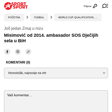
Prijava
Otvori profi
Ot
POČETNA
FUDBAL
WORLD CUP QUALIFICATION, UEFA
Još jedan Zmaj u nizu
Misimović od 2014. ambasador SOS Dječijih
sela u BiH
KOMENTARI (0)
Sortiraj
Komentar