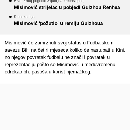
Bivši Zmaj pogodio &quot;sa kreča&quot;
Misimović strijelac u pobjedi Guizhou Renhea
Kineska liga
Misimović 'požutio' u remiju Guizhoua
Misimović će zamrznuti svoj status u Fudbalskom
savezu BiH na četiri mjeseca koliko će nastupati u Kini,
no njegov povratak fudbalu ne znači i povratak u
reprezentaciju pošto se Misimović u međuvremenu
odrekao bh. pasoša u korist njemačkog.