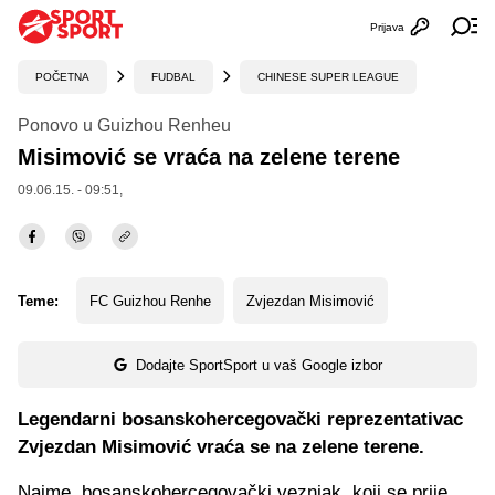
Prijava
Otvori profi
Ot
POČETNA
FUDBAL
CHINESE SUPER LEAGUE
Ponovo u Guizhou Renheu
Misimović se vraća na zelene terene
09.06.15. - 09:51,
Teme:
FC Guizhou Renhe
Zvjezdan Misimović
Dodajte SportSport u vaš Google izbor
Legendarni bosanskohercegovački reprezentativac
Zvjezdan Misimović vraća se na zelene terene.
Naime, bosanskohercegovački veznjak, koji se prije