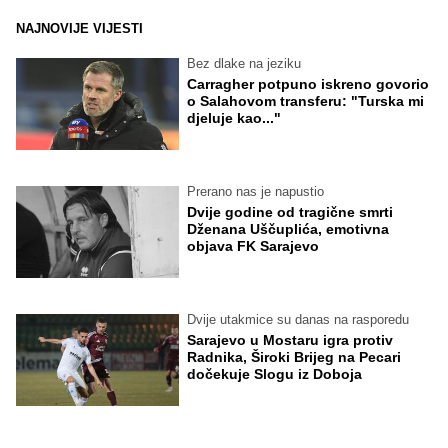
NAJNOVIJE VIJESTI
Bez dlake na jeziku
Carragher potpuno iskreno govorio
o Salahovom transferu: "Turska mi
djeluje kao..."
Prerano nas je napustio
Dvije godine od tragične smrti
Dženana Uščuplića, emotivna
objava FK Sarajevo
Dvije utakmice su danas na rasporedu
Sarajevo u Mostaru igra protiv
Radnika, Široki Brijeg na Pecari
dočekuje Slogu iz Doboja