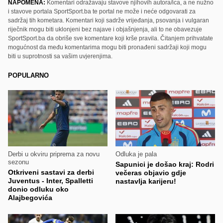
NAPOMENA:
Komentari odražavaju stavove njihovih autora/ica, a ne nužno
i stavove portala SportSport.ba te portal ne može i neće odgovarati za
sadržaj tih kometara. Komentari koji sadrže vrijeđanja, psovanja i vulgaran
riječnik mogu biti uklonjeni bez najave i objašnjenja, ali to ne obavezuje
SportSport.ba da obriše sve komentare koji krše pravila. Čitanjem prihvatate
mogućnost da među komentarima mogu biti pronađeni sadržaji koji mogu
biti u suprotnosti sa vašim uvjerenjima.
POPULARNO
Derbi u okviru priprema za novu
Odluka je pala
sezonu
Sapunici je došao kraj: Rodri
Otkriveni sastavi za derbi
večeras objavio gdje
Juventus - Inter, Spalletti
nastavlja karijeru!
donio odluku oko
Alajbegovića