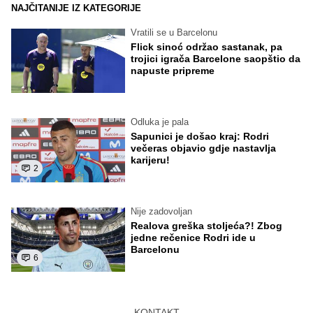
NAJČITANIJE IZ KATEGORIJE
Vratili se u Barcelonu
Flick sinoć održao sastanak, pa
trojici igrača Barcelone saopštio da
napuste pripreme
Odluka je pala
Sapunici je došao kraj: Rodri
večeras objavio gdje nastavlja
karijeru!
2
Nije zadovoljan
Realova greška stoljeća?! Zbog
jedne rečenice Rodri ide u
Barcelonu
6
KONTAKT