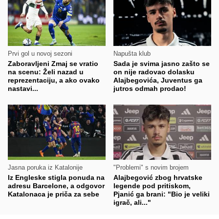
Prvi gol u novoj sezoni
Napušta klub
Zaboravljeni Zmaj se vratio
Sada je svima jasno zašto se
na scenu: Želi nazad u
on nije radovao dolasku
reprezentaciju, a ako ovako
Alajbegovića, Juventus ga
nastavi...
jutros odmah prodao!
Jasna poruka iz Katalonije
"Problemi" s novim brojem
Iz Engleske stigla ponuda na
Alajbegović zbog hrvatske
adresu Barcelone, a odgovor
legende pod pritiskom,
Katalonaca je priča za sebe
Pjanić ga brani: "Bio je veliki
igrač, ali..."