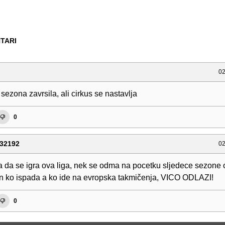
TARI
02
ezona zavrsila, ali cirkus se nastavlja
0
32192
02
 da se igra ova liga, nek se odma na pocetku sljedece sezone 
n ko ispada a ko ide na evropska takmičenja, VICO ODLAZI!
0