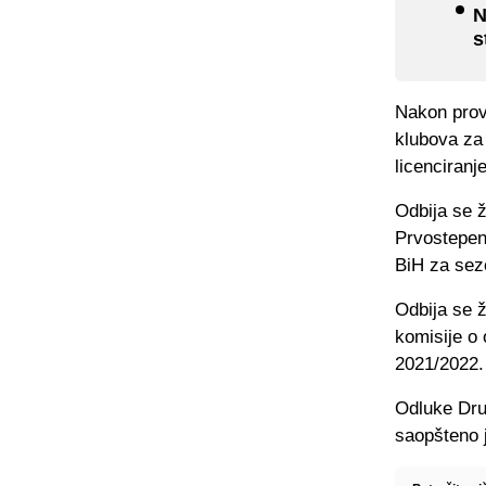
N
s
Nakon prov
klubova za
licenciranj
Odbija se ž
Prvostepene
BiH za sez
Odbija se 
komisije o 
2021/2022.
Odluke Dru
saopšteno 