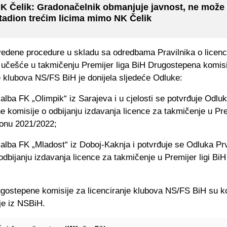
K Čelik: Gradonačelnik obmanjuje javnost, ne može 
tadion trećim licima mimo NK Čelik
edene procedure u skladu sa odredbama Pravilnika o licenc
 učešće u takmičenju Premijer liga BiH Drugostepena komisi
e klubova NS/FS BiH je donijela sljedeće Odluke:
alba FK „Olimpik“ iz Sarajeva i u cjelosti se potvrđuje Odlu
 komisije o odbijanju izdavanja licence za takmičenje u Prem
onu 2021/2022;
žalba FK „Mladost“ iz Doboj-Kaknja i potvrđuje se Odluka P
odbijanju izdavanja licence za takmičenje u Premijer ligi Bi
gostepene komisije za licenciranje klubova NS/FS BiH su k
je iz NSBiH.