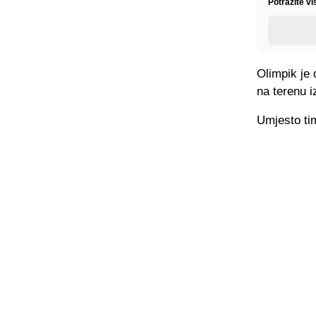
Potražite v
Olimpik je 
na terenu i
Umjesto tim