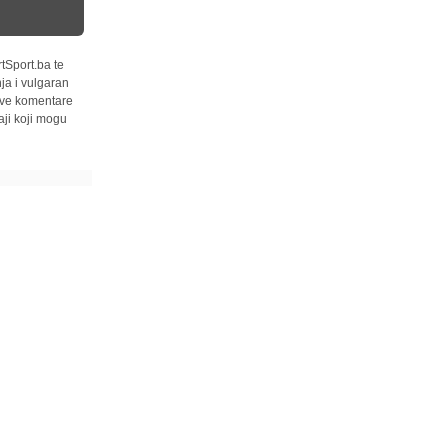
tSport.ba te
ja i vulgaran
 sve komentare
ji koji mogu