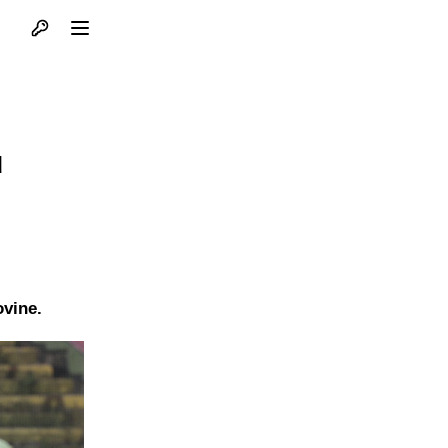
Otvori profil
Otvori meni
u
ovine.