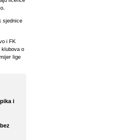
aju licence
io.
k sjednice
vo i FK
 klubova o
ijer lige
pika i
 bez