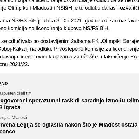
a komisija za licenciranje ozvaničila je odluku da se ne izd
je Olimpiku i Mladosti i NSBiH je tu odluku danas i ozvanič
ijama NS/FS BiH je dana 31.05.2021. godine održan nastava
ne komisije za licenciranje klubova NS/FS BiH.
i se odlučivalo po dostavljenim žalbama FK „Olimpik“ Saraje
Doboj-Kakanj na odluke Prvostepene komisije za licenciranje
zdavanja licenci ovim klubovima za učešće u takmičenju Prem
onu 2021/22.
ANO
spušten cijeli tim
ogovoreni sporazumni raskidi saradnje između Olim
3 igrača
vijači Mladosti
rvena Legija se oglasila nakon što je Mladost ostala
icence