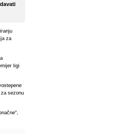
davati
iranju
ja za
ka
ijer ligi
rvostepene
H za sezonu
onačne",