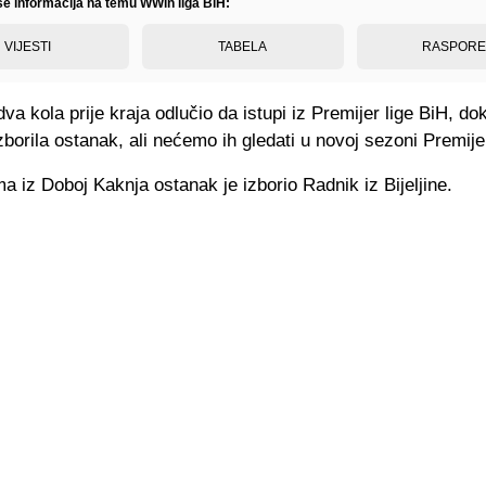
iše informacija na temu WWin liga BiH:
VIJESTI
TABELA
RASPOR
dva kola prije kraja odlučio da istupi iz Premijer lige BiH, do
zborila ostanak, ali nećemo ih gledati u novoj sezoni Premijer
a iz Doboj Kaknja ostanak je izborio Radnik iz Bijeljine.