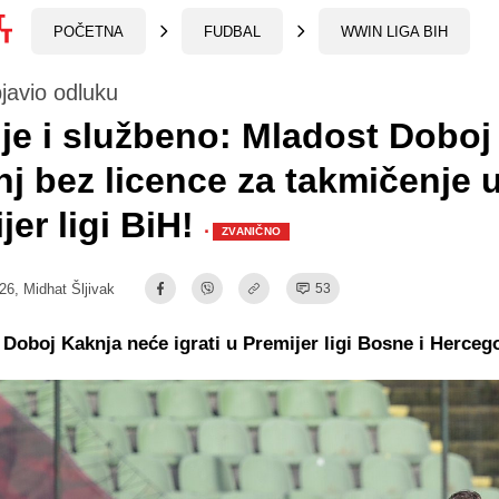
POČETNA
FUDBAL
WWIN LIGA BIH
javio odluku
je i službeno: Mladost Doboj
j bez licence za takmičenje 
jer ligi BiH!
·
ZVANIČNO
:26,
Midhat Šljivak
53
 Doboj Kaknja neće igrati u Premijer ligi Bosne i Herceg