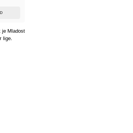
ED
k je Mladost
 lige.