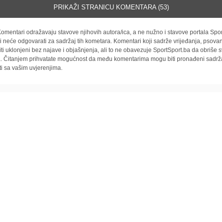
PRIKAŽI STRANICU KOMENTARA (53)
omentari odražavaju stavove njihovih autora/ica, a ne nužno i stavove portala Spor
i neće odgovarati za sadržaj tih kometara. Komentari koji sadrže vrijeđanja, psovan
iti uklonjeni bez najave i objašnjenja, ali to ne obavezuje SportSport.ba da obriše
la. Čitanjem prihvatate mogućnost da među komentarima mogu biti pronađeni sadrža
ti sa vašim uvjerenjima.