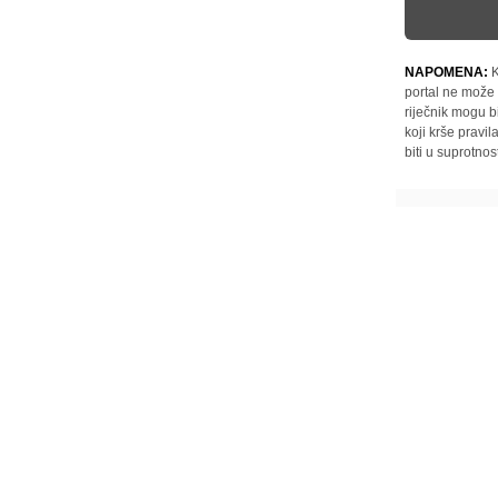
NAPOMENA:
K
portal ne može 
riječnik mogu b
koji krše pravi
biti u suprotnos