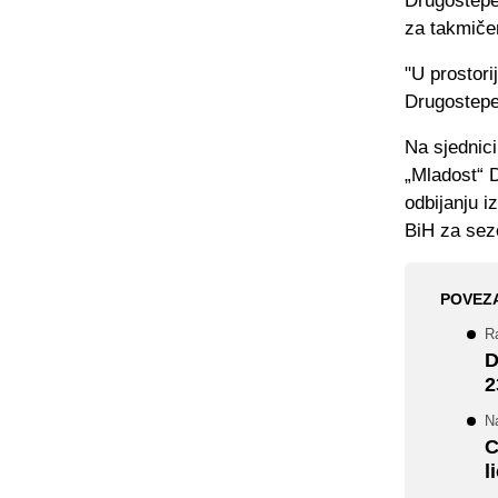
Drugostepen
za takmičen
"U prostor
Drugostepe
Na sjednic
„Mladost“ 
odbijanju i
BiH za sez
POVEZ
Ra
D
2
Na
C
l