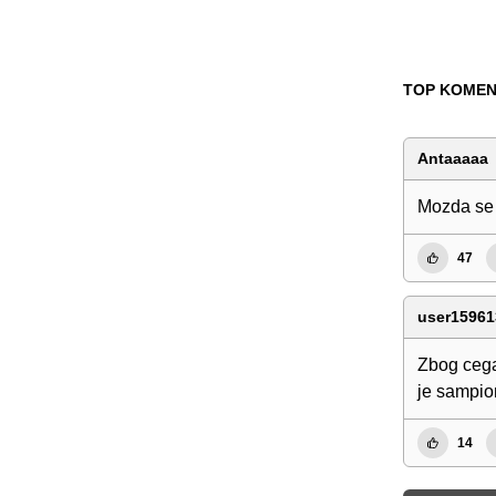
TOP KOMEN
Antaaaaa
Mozda se s
47
user15961
Zbog cega
je sampio
14