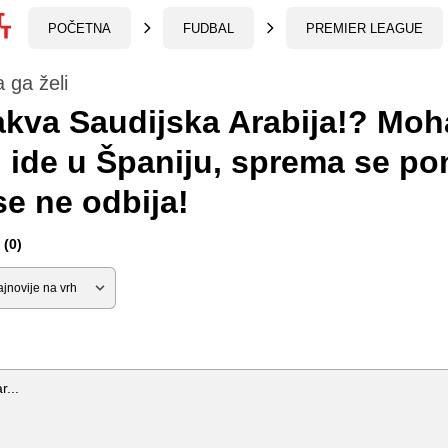
POČETNA
FUDBAL
PREMIER LEAGUE
 ga želi
akva Saudijska Arabija!? Mo
 ide u Španiju, sprema se p
se ne odbija!
(0)