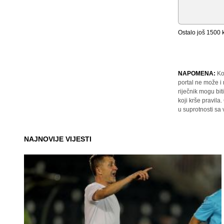
Ostalo još
1500
k
NAPOMENA:
Ko
portal ne može i
riječnik mogu bit
koji krše pravil
u suprotnosti sa
NAJNOVIJE VIJESTI