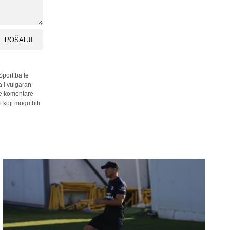
POŠALJI
Sport.ba te
a i vulgaran
sve komentare
 koji mogu biti