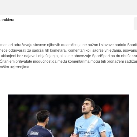
araktera
mentari odražavaju stavove njihovih autora/ica, a ne nužno i stavove portala Sport
 neće odgovarati za sadržaj tih kometara. Komentari koji sadrže vrijeđanja, psovanj
i uklonjeni bez najave i objašnjenja, ali to ne obavezuje SportSport.ba da obriše 
a. Čitanjem prihvatate mogućnost da među komentarima mogu biti pronađeni sadržaji
 vašim uvjerenjima.