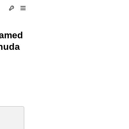
Otvori profil
Otvori meni
hamed
onuda