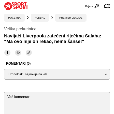
Prijava
Otvori profi
Ot
POČETNA
FUDBAL
PREMIER LEAGUE
Velika prekretnica
Navijači Liverpoola zatečeni riječima Salaha:
"Ma ovo nije on rekao, nema šanse!"
KOMENTARI (0)
Sortiraj
Komentar