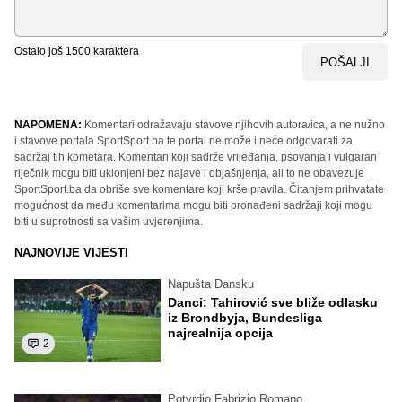
Ostalo još
1500
karaktera
POŠALJI
NAPOMENA:
Komentari odražavaju stavove njihovih autora/ica, a ne nužno
i stavove portala SportSport.ba te portal ne može i neće odgovarati za
sadržaj tih kometara. Komentari koji sadrže vrijeđanja, psovanja i vulgaran
riječnik mogu biti uklonjeni bez najave i objašnjenja, ali to ne obavezuje
SportSport.ba da obriše sve komentare koji krše pravila. Čitanjem prihvatate
mogućnost da među komentarima mogu biti pronađeni sadržaji koji mogu
biti u suprotnosti sa vašim uvjerenjima.
NAJNOVIJE VIJESTI
Napušta Dansku
Danci: Tahirović sve bliže odlasku
iz Brondbyja, Bundesliga
najrealnija opcija
2
Potvrdio Fabrizio Romano