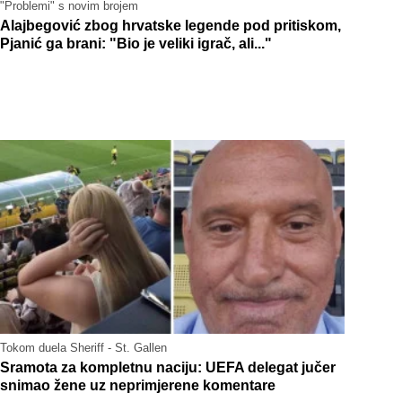
"Problemi" s novim brojem
Alajbegović zbog hrvatske legende pod pritiskom,
Pjanić ga brani: "Bio je veliki igrač, ali..."
Tokom duela Sheriff - St. Gallen
Sramota za kompletnu naciju: UEFA delegat jučer
snimao žene uz neprimjerene komentare