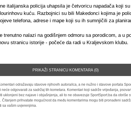
ne italijanska policija uhapsila je četvoricu napadača koji su 
urinhovu kuću. Razbojnici su bili Makedonci kojima je polic
ojeve telefona, adrese i mape koji su ih sumnjičili za planir
e trenutno nalazi na godišnjem odmoru sa porodicom, a u po
 novu stranicu istorije - počeće da radi u Kraljevskom klubu.
PRIKAŽI STRANICU KOMENTARA (0)
omentari odražavaju stavove njihovih autora/ica, a ne nužno i stavove portala Spor
i neće odgovarati za sadržaj tih kometara. Komentari koji sadrže vrijeđanja, psovan
iti uklonjeni bez najave i objašnjenja, ali to ne obavezuje SportSport.ba da obriše
la. Čitanjem prihvatate mogućnost da među komentarima mogu biti pronađeni sadrža
ti sa vašim uvjerenjima.