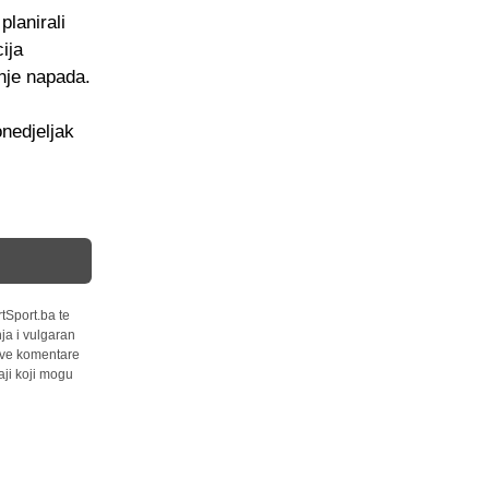
planirali
ija
anje napada.
nedjeljak
tSport.ba te
ja i vulgaran
 sve komentare
ji koji mogu