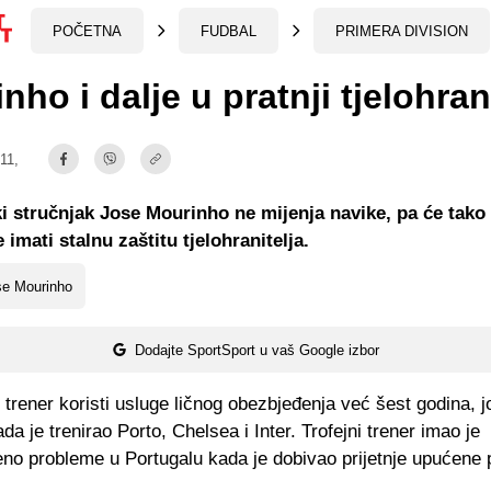
POČETNA
FUDBAL
PRIMERA DIVISION
nho i dalje u pratnji tjelohran
:11,
i stručnjak Jose Mourinho ne mijenja navike, pa će tako 
imati stalnu zaštitu tjelohranitelja.
se Mourinho
Dodajte SportSport u vaš Google izbor
 trener koristi usluge ličnog obezbjeđenja već šest godina, j
a je trenirao Porto, Chelsea i Inter. Trofejni trener imao je
no probleme u Portugalu kada je dobivao prijetnje upućene p