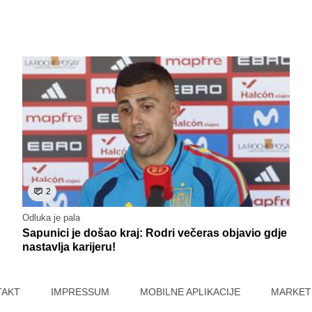
2
Odluka je pala
Sapunici je došao kraj: Rodri večeras objavio gdje
nastavlja karijeru!
TAKT
IMPRESSUM
MOBILNE APLIKACIJE
MARKET