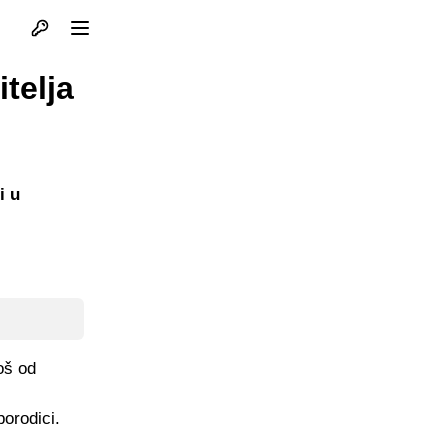
Otvori profil
Otvori meni
itelja
i u
oš od
orodici.