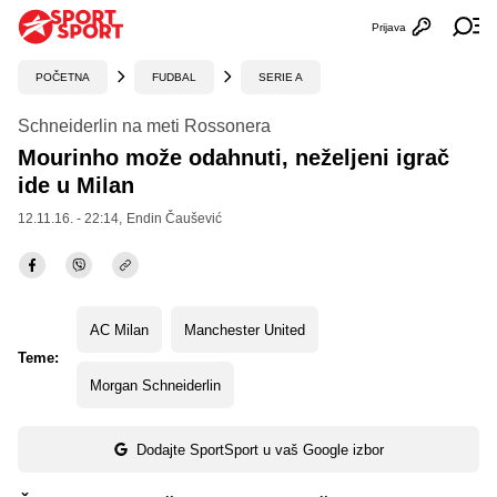
Prijava
Otvori profi
Ot
POČETNA
FUDBAL
SERIE A
Schneiderlin na meti Rossonera
Mourinho može odahnuti, neželjeni igrač
ide u Milan
12.11.16. - 22:14,
Endin Čaušević
AC Milan
Manchester United
Teme:
Morgan Schneiderlin
Dodajte SportSport u vaš Google izbor