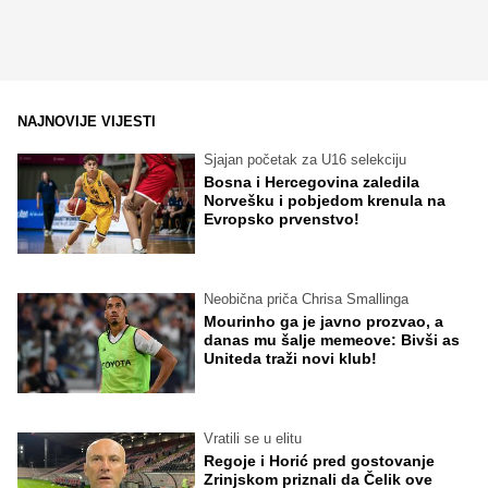
NAJNOVIJE VIJESTI
Sjajan početak za U16 selekciju
Bosna i Hercegovina zaledila
Norvešku i pobjedom krenula na
Evropsko prvenstvo!
Neobična priča Chrisa Smallinga
Mourinho ga je javno prozvao, a
danas mu šalje memeove: Bivši as
Uniteda traži novi klub!
Vratili se u elitu
Regoje i Horić pred gostovanje
Zrinjskom priznali da Čelik ove