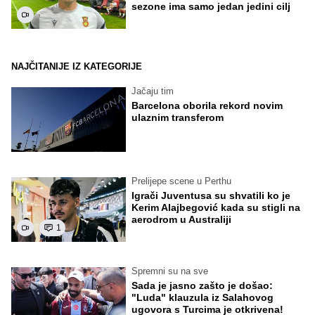
sezone ima samo jedan jedini cilj
NAJČITANIJE IZ KATEGORIJE
Jačaju tim
Barcelona oborila rekord novim
ulaznim transferom
Prelijepe scene u Perthu
Igrači Juventusa su shvatili ko je
Kerim Alajbegović kada su stigli na
aerodrom u Australiji
1
Spremni su na sve
Sada je jasno zašto je došao:
"Luda" klauzula iz Salahovog
ugovora s Turcima je otkrivena!