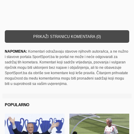
PRIKAŽI STRANICU KOMENTARA (0)
NAPOMENA:
Komentari odražavaju stavove njihovih autora/ica, a ne nužno
i stavove portala SportSport.ba te portal ne može i neće odgovarati za
sadržaj tih kometara. Komentari koji sadrže vrijeđanja, psovanja i vulgaran
riječnik mogu biti uklonjeni bez najave i objašnjenja, ali to ne obavezuje
SportSport.ba da obriše sve komentare koji krše pravila. Čitanjem prihvatate
mogućnost da među komentarima mogu biti pronađeni sadržaji koji mogu
biti u suprotnosti sa vašim uvjerenjima.
POPULARNO