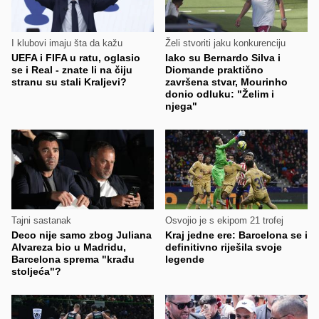
I klubovi imaju šta da kažu
Želi stvoriti jaku konkurenciju
UEFA i FIFA u ratu, oglasio
Iako su Bernardo Silva i
se i Real - znate li na čiju
Diomande praktično
stranu su stali Kraljevi?
završena stvar, Mourinho
donio odluku: "Želim i
njega"
Tajni sastanak
Osvojio je s ekipom 21 trofej
Deco nije samo zbog Juliana
Kraj jedne ere: Barcelona se i
Alvareza bio u Madridu,
definitivno riješila svoje
Barcelona sprema "krađu
legende
stoljeća"?