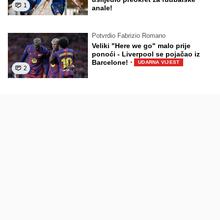
1
anale!
Potvrdio Fabrizio Romano
Veliki "Here we go" malo prije
ponoći - Liverpool se pojačao iz
·
Barcelone!
UDARNA VIJEST
2