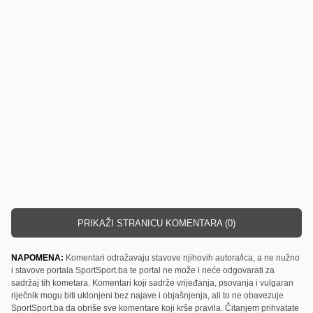
PRIKAŽI STRANICU KOMENTARA (0)
NAPOMENA:
Komentari odražavaju stavove njihovih autora/ica, a ne nužno
i stavove portala SportSport.ba te portal ne može i neće odgovarati za
sadržaj tih kometara. Komentari koji sadrže vrijeđanja, psovanja i vulgaran
riječnik mogu biti uklonjeni bez najave i objašnjenja, ali to ne obavezuje
SportSport.ba da obriše sve komentare koji krše pravila. Čitanjem prihvatate