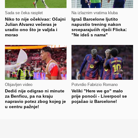
Sada se čeka rasplet
Na izlaznim vratima kluba
Niko to nije očekivao: Očajni
Igrač Barcelone ljutito
Julian Alvarez večeras je
napustio trening nakon
uradio ono što je valjda i
srceparajućih riječi Flicka:
morao
"Ne ideš s nama"
Objavljen video
Potvrdio Fabrizio Romano
Dedić nije odigrao ni minute
Veliki "Here we go" malo
za Benficu, pa na kraju
prije ponoći - Liverpool se
napravio potez zbog kojeg je
pojačao iz Barcelone!
u centru pažnje!