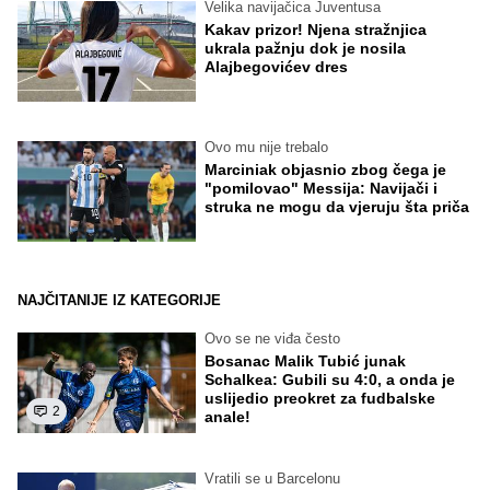
Velika navijačica Juventusa
Kakav prizor! Njena stražnjica
ukrala pažnju dok je nosila
Alajbegovićev dres
Ovo mu nije trebalo
Marciniak objasnio zbog čega je
"pomilovao" Messija: Navijači i
struka ne mogu da vjeruju šta priča
NAJČITANIJE IZ KATEGORIJE
Ovo se ne viđa često
Bosanac Malik Tubić junak
Schalkea: Gubili su 4:0, a onda je
uslijedio preokret za fudbalske
2
anale!
Vratili se u Barcelonu