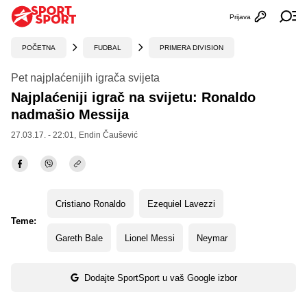
Prijava
Otvori profi
Ot
POČETNA
FUDBAL
PRIMERA DIVISION
Pet najplaćenijih igrača svijeta
Najplaćeniji igrač na svijetu: Ronaldo
nadmašio Messija
27.03.17. - 22:01,
Endin Čaušević
Cristiano Ronaldo
Ezequiel Lavezzi
Teme:
Gareth Bale
Lionel Messi
Neymar
Dodajte SportSport u vaš Google izbor