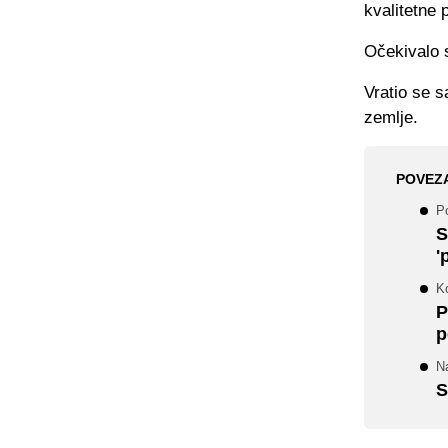
kvalitetne p
Očekivalo s
Vratio se s
zemlje.
POVEZ
P
S
'
Ko
P
p
N
S