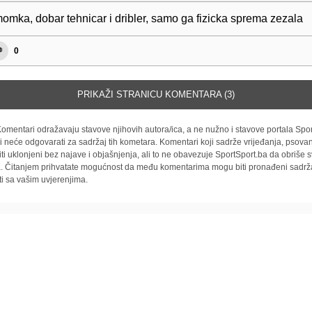
momka, dobar tehnicar i dribler, samo ga fizicka sprema zezala
0
PRIKAŽI STRANICU KOMENTARA (3)
omentari odražavaju stavove njihovih autora/ica, a ne nužno i stavove portala Spor
i neće odgovarati za sadržaj tih kometara. Komentari koji sadrže vrijeđanja, psovan
iti uklonjeni bez najave i objašnjenja, ali to ne obavezuje SportSport.ba da obriše
la. Čitanjem prihvatate mogućnost da među komentarima mogu biti pronađeni sadrža
ti sa vašim uvjerenjima.