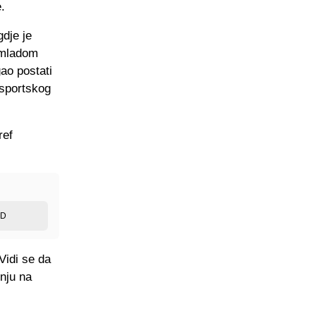
.
dje je
o mladom
ao postati
 sportskog
ref
ED
Vidi se da
žnju na