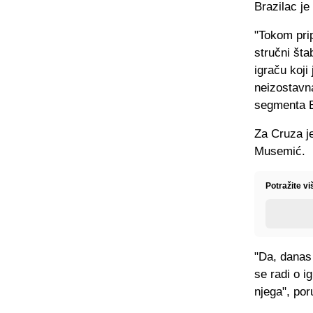
Brazilac je
"Tokom prip
stručni šta
igraču koji
neizostavn
segmenta E
Za Cruza je
Musemić.
Potražite v
"Da, danas 
se radi o i
njega", po