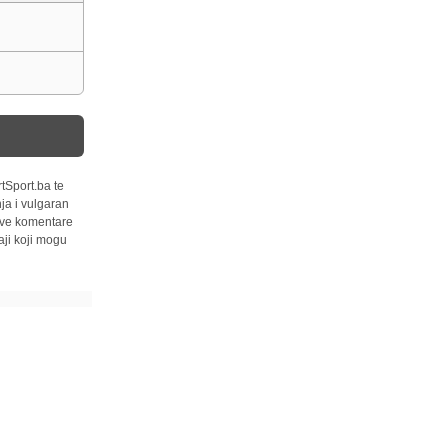
tSport.ba te
ja i vulgaran
 sve komentare
ji koji mogu