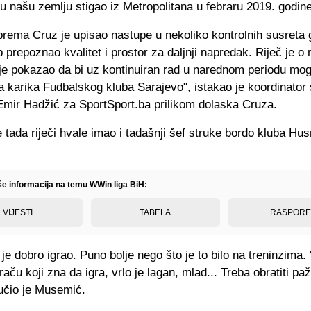
 u našu zemlju stigao iz Metropolitana u febraru 2019. godine
rema Cruz je upisao nastupe u nekoliko kontrolnih susreta g
b prepoznao kvalitet i prostor za daljnji napredak. Riječ je 
 je pokazao da bi uz kontinuiran rad u narednom periodu mog
a karika Fudbalskog kluba Sarajevo", istakao je koordinator
mir Hadžić za SportSport.ba prilikom dolaska Cruza.
 tada riječi hvale imao i tadašnji šef struke bordo kluba Hus
iše informacija na temu WWin liga BiH:
VIJESTI
TABELA
RASPOR
je dobro igrao. Puno bolje nego što je to bilo na treninzima. 
graču koji zna da igra, vrlo je lagan, mlad... Treba obratiti pa
ručio je Musemić.