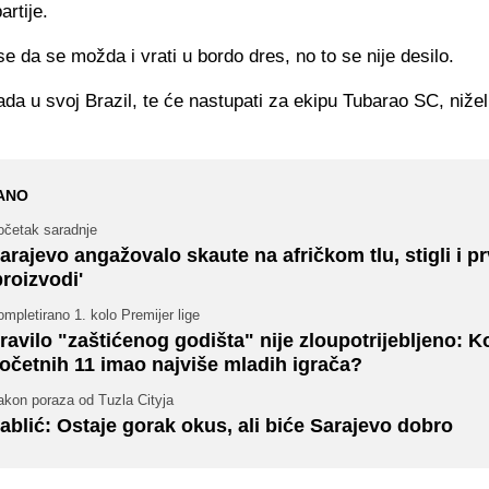
artije.
e da se možda i vrati u bordo dres, no to se nije desilo.
ada u svoj Brazil, te će nastupati za ekipu Tubarao SC, nižel
ANO
očetak saradnje
arajevo angažovalo skaute na afričkom tlu, stigli i pr
proizvodi'
mpletirano 1. kolo Premijer lige
ravilo "zaštićenog godišta" nije zloupotrijebljeno: Ko
očetnih 11 imao najviše mladih igrača?
akon poraza od Tuzla Cityja
ablić: Ostaje gorak okus, ali biće Sarajevo dobro