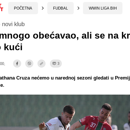
POČETNA
FUDBAL
WWIN LIGA BIH
 novi klub
mnogo obećavao, ali se na kr
o kući
:00,
3
athana Cruza nećemo u narednoj sezoni gledati u Premije
e.