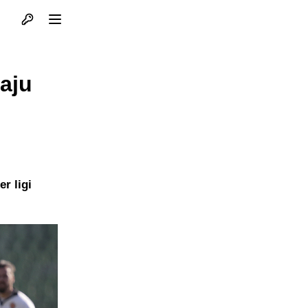
Otvori profil
Otvori meni
aju
r ligi