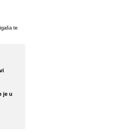
igaša te
vi
 je u