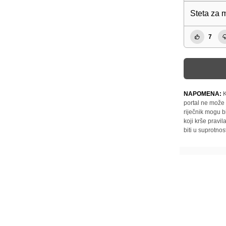
Steta za 
7
NAPOMENA:
K
portal ne može 
riječnik mogu b
koji krše pravi
biti u suprotnos