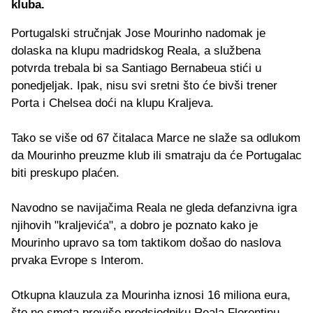
kluba.
Portugalski stručnjak Jose Mourinho nadomak je
dolaska na klupu madridskog Reala, a službena
potvrda trebala bi sa Santiago Bernabeua stići u
ponedjeljak. Ipak, nisu svi sretni što će bivši trener
Porta i Chelsea doći na klupu Kraljeva.
Tako se više od 67 čitalaca Marce ne slaže sa odlukom
da Mourinho preuzme klub ili smatraju da će Portugalac
biti preskupo plaćen.
Navodno se navijačima Reala ne gleda defanzivna igra
njihovih "kraljevića", a dobro je poznato kako je
Mourinho upravo sa tom taktikom došao do naslova
prvaka Evrope s Interom.
Otkupna klauzula za Mourinha iznosi 16 miliona eura,
što ne smeta previše predsjedniku Reala Florentinu