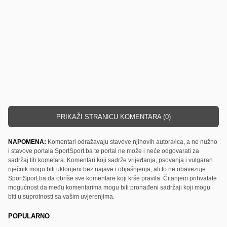
PRIKAŽI STRANICU KOMENTARA (0)
NAPOMENA:
Komentari odražavaju stavove njihovih autora/ica, a ne nužno
i stavove portala SportSport.ba te portal ne može i neće odgovarati za
sadržaj tih kometara. Komentari koji sadrže vrijeđanja, psovanja i vulgaran
riječnik mogu biti uklonjeni bez najave i objašnjenja, ali to ne obavezuje
SportSport.ba da obriše sve komentare koji krše pravila. Čitanjem prihvatate
mogućnost da među komentarima mogu biti pronađeni sadržaji koji mogu
biti u suprotnosti sa vašim uvjerenjima.
POPULARNO