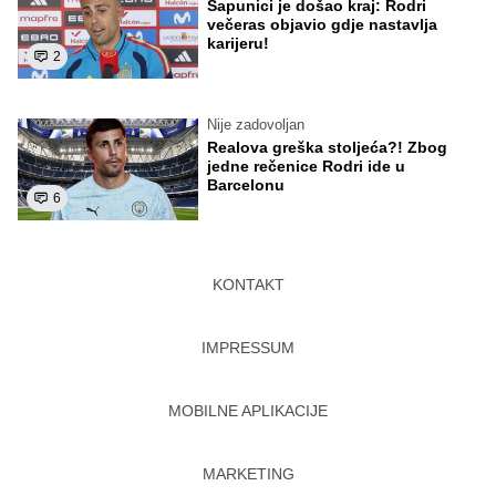
Sapunici je došao kraj: Rodri
večeras objavio gdje nastavlja
karijeru!
2
Nije zadovoljan
Realova greška stoljeća?! Zbog
jedne rečenice Rodri ide u
Barcelonu
6
KONTAKT
IMPRESSUM
MOBILNE APLIKACIJE
MARKETING