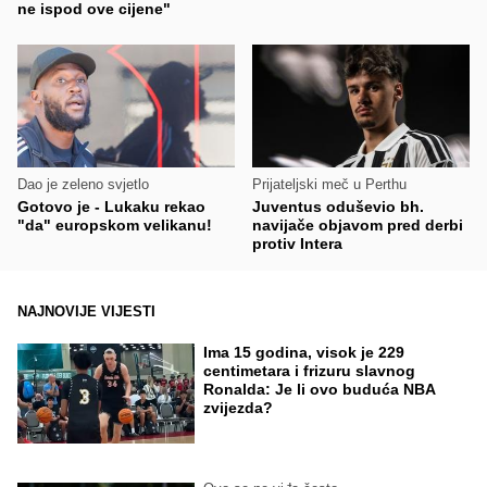
ne ispod ove cijene"
Dao je zeleno svjetlo
Prijateljski meč u Perthu
Gotovo je - Lukaku rekao
Juventus oduševio bh.
"da" europskom velikanu!
navijače objavom pred derbi
protiv Intera
NAJNOVIJE VIJESTI
Ima 15 godina, visok je 229
centimetara i frizuru slavnog
Ronalda: Je li ovo buduća NBA
zvijezda?