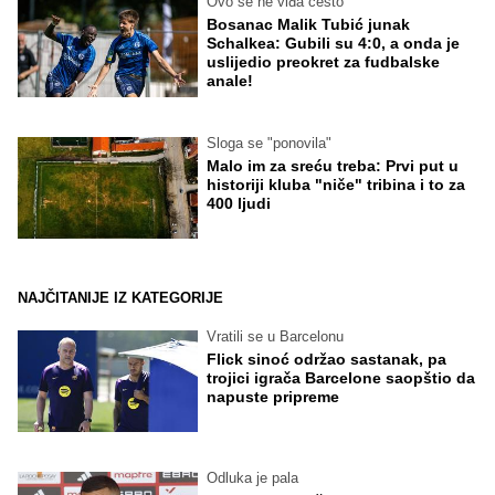
Ovo se ne viđa često
Bosanac Malik Tubić junak
Schalkea: Gubili su 4:0, a onda je
uslijedio preokret za fudbalske
anale!
Sloga se "ponovila"
Malo im za sreću treba: Prvi put u
historiji kluba "niče" tribina i to za
400 ljudi
NAJČITANIJE IZ KATEGORIJE
Vratili se u Barcelonu
Flick sinoć održao sastanak, pa
trojici igrača Barcelone saopštio da
napuste pripreme
Odluka je pala