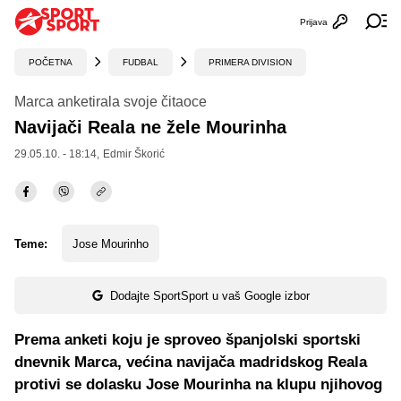
Prijava
Otvori profi
Ot
POČETNA
FUDBAL
PRIMERA DIVISION
Marca anketirala svoje čitaoce
Navijači Reala ne žele Mourinha
29.05.10. - 18:14,
Edmir Škorić
Teme:
Jose Mourinho
Dodajte SportSport u vaš Google izbor
Prema anketi koju je sproveo španjolski sportski
dnevnik Marca, većina navijača madridskog Reala
protivi se dolasku Jose Mourinha na klupu njihovog