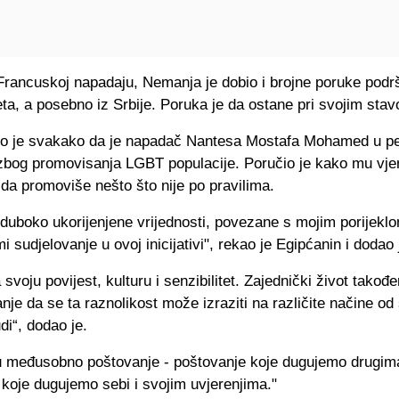
 Francuskoj napadaju, Nemanja je dobio i brojne poruke podr
eta, a posebno iz Srbije. Poruka je da ostane pri svojim sta
no je svakako da je napadač Nantesa Mostafa Mohamed u pe
 zbog promovisanja LGBT populacije. Poručio je kako mu vje
da promoviše nešto što nije po pravilima.
duboko ukorijenjene vrijednosti, povezane s mojim porijeklo
 ​​sudjelovanje u ovoj inicijativi", rekao je Egipćanin i dodao 
svoju povijest, kulturu i senzibilitet. Zajednički život takođe
je da se ta raznolikost može izraziti na različite načine od
judi“, dodao je.
u međusobno poštovanje - poštovanje koje dugujemo drugima,
koje dugujemo sebi i svojim uvjerenjima."