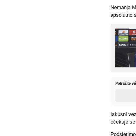
Nemanja Ma
apsolutno 
Potražite vi
Iskusni ve
očekuje se 
Podsjetimo,