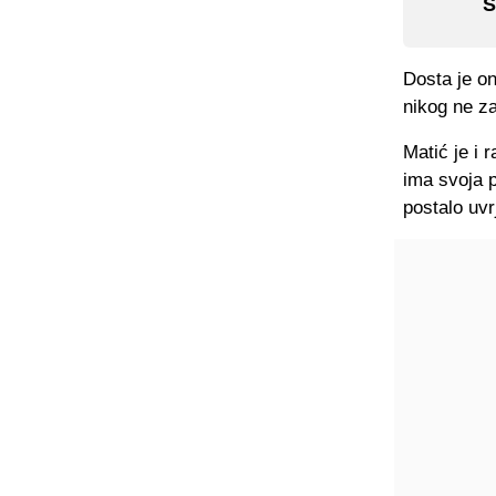
S
Dosta je on
nikog ne za
Matić je i 
ima svoja p
postalo uvrj