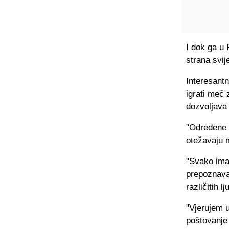
I dok ga u
strana svij
Interesant
igrati meč
dozvoljava 
"Određene 
otežavaju mi
"Svako ima 
prepoznavan
različitih l
"Vjerujem 
poštovanje 