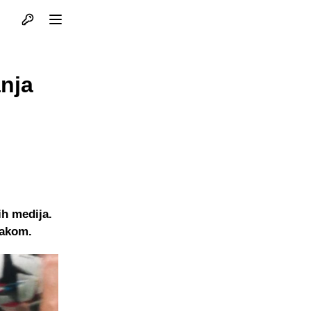
Otvori profil
Otvori meni
anja
ih medija.
rakom.