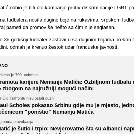
ić odbio je biti dio kampanje protiv diskriminacije LGBT po
na fudbalera nosila dugine boje na rukavima, srpskom fudbal
kraj pameti da promoviše nešto sa čim nije saglasan.
e 36-godišnji fudbaler zastavicu sa duginim bojama prekrio 
edini, odmah je krenuo žestok udar francuske javnosti.
ANO
digrao je 700 utakmica
ramota karijere Nemanje Matića: Ozbiljnom fudbalu 
e zbogom na najružniji mogući način!
 Old Traffordu nisu ostali dužni
aul Scholes pokazao Srbinu gdje mu je mjesto, jed
ečenicom "poništio" Nemanju Matića
gromna provokacija
atić je šutio i trpio: Nevjerovatno šta su Albanci napr