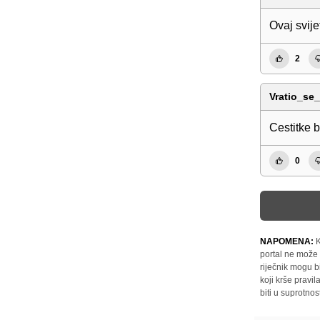
Ovaj svije
2
Vratio_se_
Cestitke 
0
NAPOMENA:
K
portal ne može 
riječnik mogu b
koji krše pravi
biti u suprotnos