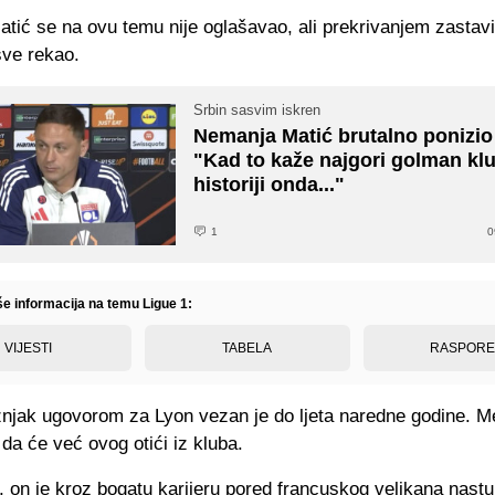
tić se na ovu temu nije oglašavao, ali prekrivanjem zastavi
sve rekao.
Srbin sasvim iskren
Nemanja Matić brutalno ponizi
"Kad to kaže najgori golman kl
historiji onda..."
1
0
še informacija na temu Ligue 1:
VIJESTI
TABELA
RASPOR
znjak ugovorom za Lyon vezan je do ljeta naredne godine. M
da će već ovog otići iz kluba.
 on je kroz bogatu karijeru pored francuskog velikana nastu