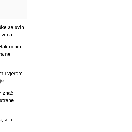
ške sa svih
vovima.
tak odbio
ra ne
m i vjerom,
je:
r znači
 strane
 ali i