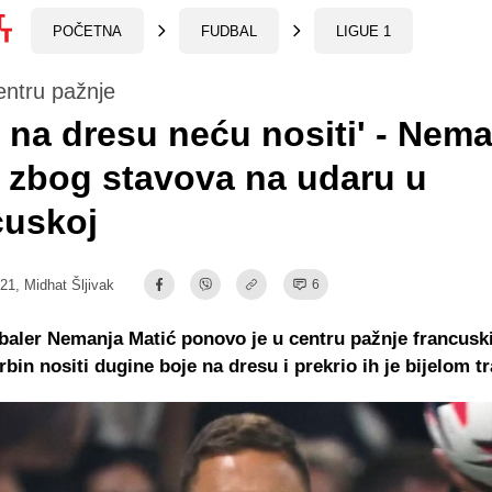
POČETNA
FUDBAL
LIGUE 1
entru pažnje
o na dresu neću nositi' - Nem
 zbog stavova na udaru u
cuskoj
:21,
Midhat Šljivak
6
baler Nemanja Matić ponovo je u centru pažnje francusk
rbin nositi dugine boje na dresu i prekrio ih je bijelom t