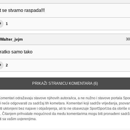
t se stvarno raspada!!!
1
Walter_jvjm
30
bratko samo tako
2
PRIKAŽI STRANICU KOMENTARA (6)
omentari odražavaju stavove njihovih autora/ica, a ne nužno i stavove portala Spor
i neće odgovarati za sadržaj tih kometara. Komentari koji sadrže vrijeđanja, psovan
iti uklonjeni bez najave i objašnjenja, ali to ne obavezuje SportSport.ba da obriše
la. Čitanjem prihvatate mogućnost da među komentarima mogu biti pronađeni sadrža
ti sa vašim uvjerenjima.