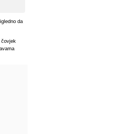
čigledno da
 čovjek
ržavama