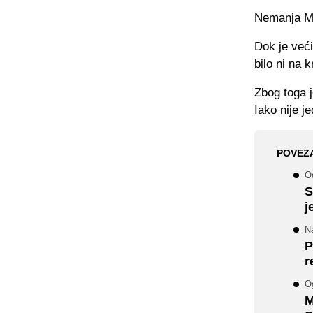
Nemanja Mat
Dok je veći
bilo ni na 
Zbog toga j
Iako nije j
POVEZ
O
S
j
Na
P
r
O
M