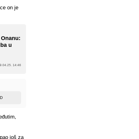
ce on je
o Onanu:
uba u
9.04.25. 14:46
ED
eđutim,
pao još za