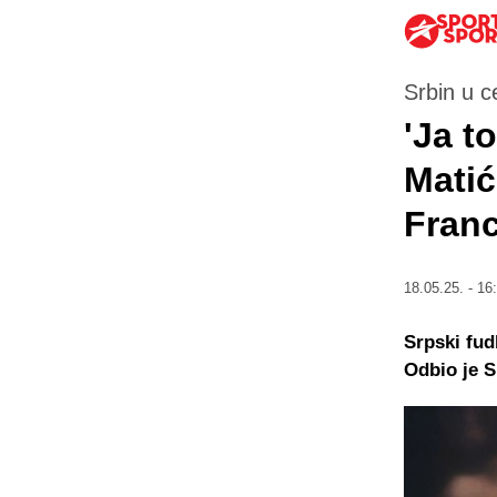
Srbin u c
'Ja t
Matić
Fran
18.05.25. - 16
Srpski fud
Odbio je S