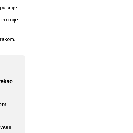
pulacije.
eru nije
trakom.
rekao
nom
avili