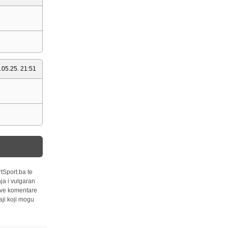
.05.25. 21:51
tSport.ba te
ja i vulgaran
 sve komentare
ji koji mogu