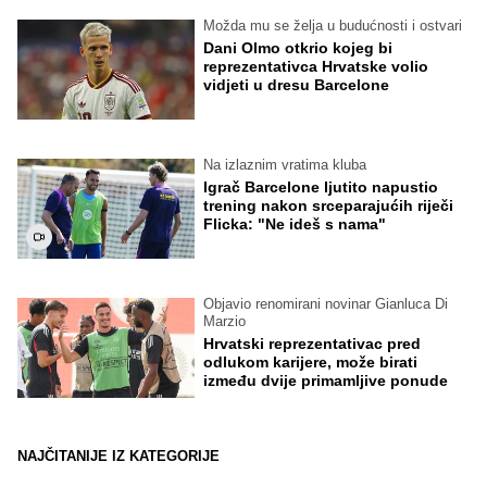
Možda mu se želja u budućnosti i ostvari
Dani Olmo otkrio kojeg bi
reprezentativca Hrvatske volio
vidjeti u dresu Barcelone
Na izlaznim vratima kluba
Igrač Barcelone ljutito napustio
trening nakon srceparajućih riječi
Flicka: "Ne ideš s nama"
Objavio renomirani novinar Gianluca Di
Marzio
Hrvatski reprezentativac pred
odlukom karijere, može birati
između dvije primamljive ponude
NAJČITANIJE IZ KATEGORIJE