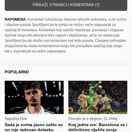
PRIKAŽI STRANICU KOMENTARA (7)
NAPOMENA:
Komentari odražavaju stavove njihovih autora/ica, a ne nužno
i stavove portala SportSport.ba te portal ne može i neće odgovarati za
sadržaj tih kometara. Komentari koji sadrže vrijeđanja, psovanja i vulgaran
riječnik mogu biti uklonjeni bez najave i objašnjenja, ali to ne obavezuje
SportSport.ba da obriše sve komentare koji krše pravila. Čitanjem prihvatate
mogućnost da među komentarima mogu biti pronađeni sadržaji koji mogu
biti u suprotnosti sa vašim uvjerenjima.
POPULARNO
Napušta klub
Osvojio je s ekipom 21 trofej
Sada je svima jasno zašto se
Kraj jedne ere: Barcelona se i
on nije radovao dolasku
definitivno riješila svoje