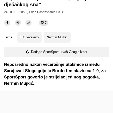
dječačkog sna"
24.10.25. - 20:22,
Edah Hasanspahić / M.B.
7
Teme:
FK Sarajevo
Nermin Mujkić
Dodajte SportSport u vaš Google izbor
Neposredno nakon večerašnje utakmice između
Sarajeva i Sloge gdje je Bordo tim slavio sa 1:0, za
SportSport govorio je strijelac jedinog pogotka,
Nermin Mujkić.