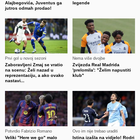
Alajbegovića, Juventus ga
legende
jutros odmah prodao!
Prvi gol u novoj sezoni
Nema više dvojbe
Zaboravljeni Zmaj se vratio
Zvijezda Real Madrida
na scenu: Želi nazad u
'prelomila': "Želim napustiti
reprezentaciju, a ako ovako
klub"
nastavi...
Potvrdio Fabrizio Romano
Ovo im nije trebao uraditi
Veliki "Here we go" malo
Istina izašla na vidjelo! Rodri