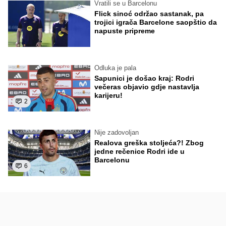
Vratili se u Barcelonu
Flick sinoć održao sastanak, pa
trojici igrača Barcelone saopštio da
napuste pripreme
Odluka je pala
Sapunici je došao kraj: Rodri
večeras objavio gdje nastavlja
karijeru!
2
Nije zadovoljan
Realova greška stoljeća?! Zbog
jedne rečenice Rodri ide u
Barcelonu
6