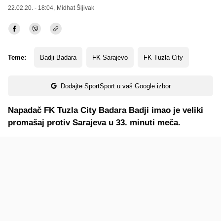
22.02.20. - 18:04,
Midhat Šljivak
Teme:
Badji Badara
FK Sarajevo
FK Tuzla City
Dodajte SportSport u vaš Google izbor
Napadač FK Tuzla City Badara Badji imao je veliki
promašaj protiv Sarajeva u 33. minuti meča.