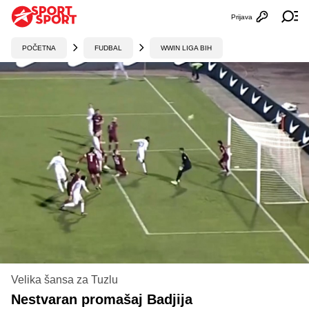
Prijava
Otvori profi
Ot
POČETNA
FUDBAL
WWIN LIGA BIH
Velika šansa za Tuzlu
Nestvaran promašaj Badjija