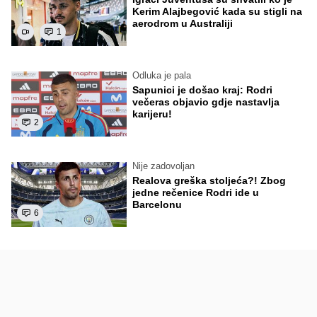
Kerim Alajbegović kada su stigli na
aerodrom u Australiji
1
Odluka je pala
Sapunici je došao kraj: Rodri
večeras objavio gdje nastavlja
karijeru!
2
Nije zadovoljan
Realova greška stoljeća?! Zbog
jedne rečenice Rodri ide u
Barcelonu
6