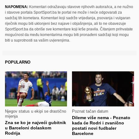
NAPOMENA:
Komentari odražavaju stavove njihovih autora/ica, a ne nužno
i stavove portala SportSport.ba te portal ne može i neće odgovarati za
sadržaj tih kometara. Komentari koji sadrže vrijeđanja, psovanja i vulgaran
riječnik mogu biti uklonjeni bez najave i objašnjenja, ali to ne obavezuje
SportSport.ba da obriše sve komentare koji krše pravila. Čitanjem prihvatate
mogućnost da među komentarima mogu biti pronađeni sadržaji koji mogu
biti u suprotnosti sa vašim uvjerenjima.
POPULARNO
Njegov status u ekipi se drastično
Poznat tačan datum
mijenja
Dileme više nema - Poznato
Zna se ko je najveći gubitnik
kada će Rodri i zvanično
u Barceloni dolaskom
postati novi fudbaler
Rodrija
Barcelone