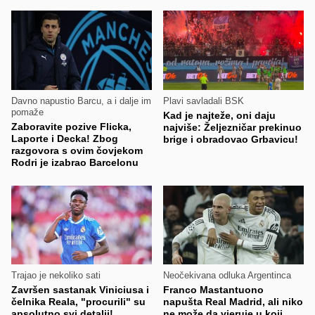
Davno napustio Barcu, a i dalje im
Plavi savladali BSK
pomaže
Kad je najteže, oni daju
Zaboravite pozive Flicka,
najviše: Željezničar prekinuo
Laporte i Decka! Zbog
brige i obradovao Grbavicu!
razgovora s ovim čovjekom
Rodri je izabrao Barcelonu
Trajao je nekoliko sati
Neočekivana odluka Argentinca
Završen sastanak Viniciusa i
Franco Mastantuono
čelnika Reala, "procurili" su
napušta Real Madrid, ali niko
apsolutno svi detalji!
ne može da vjeruje u koji