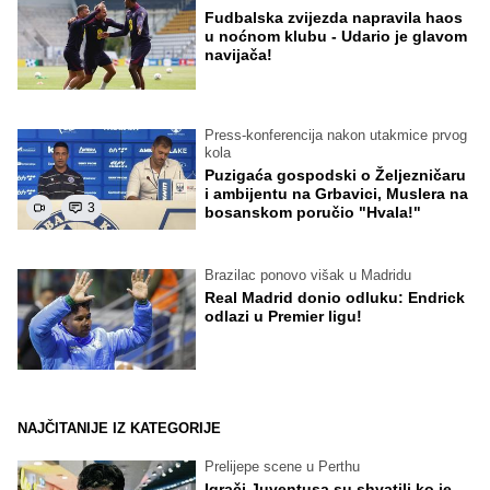
Fudbalska zvijezda napravila haos
u noćnom klubu - Udario je glavom
navijača!
Press-konferencija nakon utakmice prvog
kola
Puzigaća gospodski o Željezničaru
i ambijentu na Grbavici, Muslera na
3
bosanskom poručio "Hvala!"
Brazilac ponovo višak u Madridu
Real Madrid donio odluku: Endrick
odlazi u Premier ligu!
NAJČITANIJE IZ KATEGORIJE
Prelijepe scene u Perthu
Igrači Juventusa su shvatili ko je