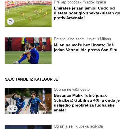
Prelijep pogodak mladok igrača
Emirates je zanijemio! Čudo od
djeteta postiglo spektakularan gol
protiv Arsenala!
Potencijalno sedmi Hrvat u Milanu
Milan ne može bez Hrvata: Još
jedan Vatreni ide prema San Siru
NAJČITANIJE IZ KATEGORIJE
Ovo se ne viđa često
Bosanac Malik Tubić junak
Schalkea: Gubili su 4:0, a onda je
uslijedio preokret za fudbalske
2
anale!
Oglasila se i klupska legenda