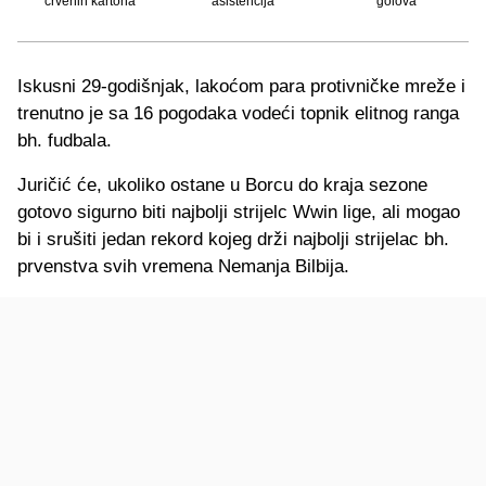
crvenih kartona
asistencija
golova
Iskusni 29-godišnjak, lakoćom para protivničke mreže i
trenutno je sa 16 pogodaka vodeći topnik elitnog ranga
bh. fudbala.
Juričić će, ukoliko ostane u Borcu do kraja sezone
gotovo sigurno biti najbolji strijelc Wwin lige, ali mogao
bi i srušiti jedan rekord kojeg drži najbolji strijelac bh.
prvenstva svih vremena Nemanja Bilbija.