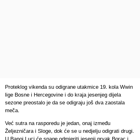
Proteklog vikenda su odigrane utakmice 19. kola Wwin
lige Bosne i Hercegovine i do kraja jesenjeg dijela
sezone preostalo je da se odigraju još dva zaostala
meča.
Već sutra na rasporedu je jedan, onaj između
Željezničara i Sloge, dok će se u nedjelju odigrati drugi.
U Banoj Luci će snage odmjeriti jesenji prvak Borac i