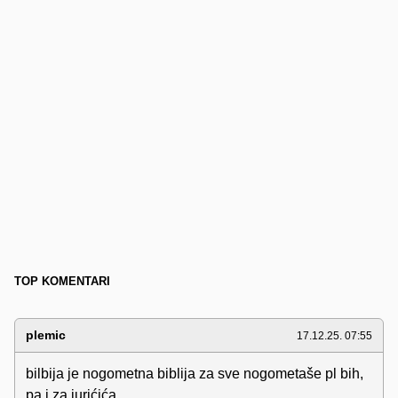
TOP KOMENTARI
plemic
17.12.25. 07:55
bilbija je nogometna biblija za sve nogometaše pl bih,
pa i za jurićića.