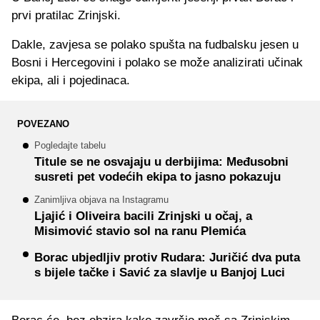
prvi pratilac Zrinjski.
Dakle, zavjesa se polako spušta na fudbalsku jesen u
Bosni i Hercegovini i polako se može analizirati učinak
ekipa, ali i pojedinaca.
POVEZANO
Pogledajte tabelu
Titule se ne osvajaju u derbijima: Međusobni
susreti pet vodećih ekipa to jasno pokazuju
Zanimljiva objava na Instagramu
Ljajić i Oliveira bacili Zrinjski u očaj, a
Misimović stavio sol na ranu Plemića
Borac ubjedljiv protiv Rudara: Juričić dva puta
s bijele tačke i Savić za slavlje u Banjoj Luci