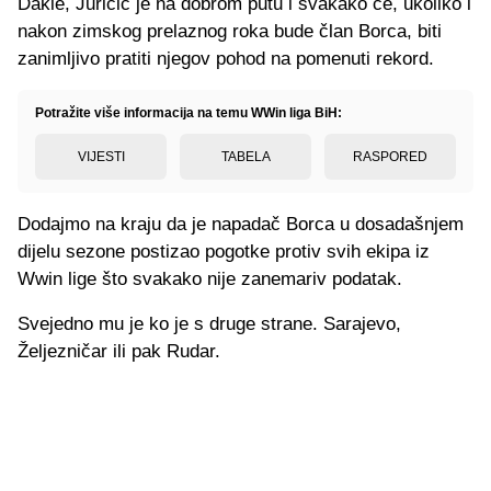
Dakle, Juričić je na dobrom putu i svakako će, ukoliko i
nakon zimskog prelaznog roka bude član Borca, biti
zanimljivo pratiti njegov pohod na pomenuti rekord.
Potražite više informacija na temu WWin liga BiH:
VIJESTI
TABELA
RASPORED
Dodajmo na kraju da je napadač Borca u dosadašnjem
dijelu sezone postizao pogotke protiv svih ekipa iz
Wwin lige što svakako nije zanemariv podatak.
Svejedno mu je ko je s druge strane. Sarajevo,
Željezničar ili pak Rudar.