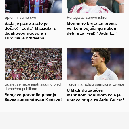
Spremni su na sve
Portugalac surovo iskren
Sada je jasno zašto je
Mourinho brutalan prema
došao: "Luda" klauzula iz
velikom pojačanju nakon
Salahovog ugovora s
debija za Real: "Jadnik..."
Turcima je otkrivena!
Susret se neće igrati sigurno pred
Turčin na radaru šampiona Evrope
domaćom publikom
U Madridu zatečeni
Sarajevo potvrdilo pisanja:
mahnitom ponudom koja je
Savez suspendovao Koševo!
upravo stigla za Ardu Gulera!