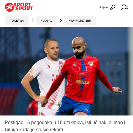
Prijava
Otvori profi
Ot
POČETNA
FUDBAL
WWIN LIGA BIH
Postigao 16 pogodaka u 18 utakmica, isti učinak je imao i
Bilbija kada je srušio rekord