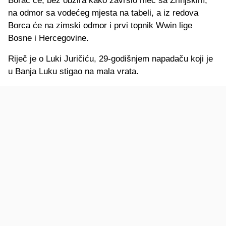
Borac će, bez obzira kako završio meč sa Zrinjskim,
na odmor sa vodećeg mjesta na tabeli, a iz redova
Borca će na zimski odmor i prvi topnik Wwin lige
Bosne i Hercegovine.
Riječ je o Luki Juričiću, 29-godišnjem napadaču koji je
u Banja Luku stigao na mala vrata.