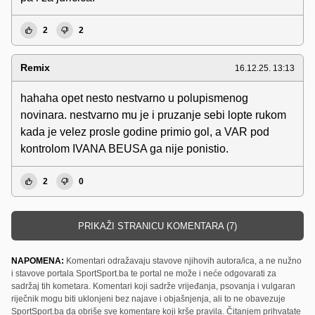
2
2
Remix
16.12.25. 13:13
hahaha opet nesto nestvarno u polupismenog
novinara. nestvarno mu je i pruzanje sebi lopte rukom
kada je velez prosle godine primio gol, a VAR pod
kontrolom IVANA BEUSA ga nije ponistio.
2
0
PRIKAŽI STRANICU KOMENTARA (7)
NAPOMENA:
Komentari odražavaju stavove njihovih autora/ica, a ne nužno
i stavove portala SportSport.ba te portal ne može i neće odgovarati za
sadržaj tih kometara. Komentari koji sadrže vrijeđanja, psovanja i vulgaran
riječnik mogu biti uklonjeni bez najave i objašnjenja, ali to ne obavezuje
SportSport.ba da obriše sve komentare koji krše pravila. Čitanjem prihvatate