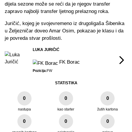
dijela sezone može se reći da je njegov transfer
zapravo najbolji transfer ljetnog prelaznog roka.
Juričić, kojeg je svojevremeno iz drugoligaša Šibenika
u Željezničar doveo Amar Osim, pokazao je klasu i da
je povreda stvar prošlosti.
LUKA JURIČIĆ
FK Borac
Pozicija:
FW
STATISTIKA
0
0
0
nastupa
kao starter
žutih kartona
0
0
0