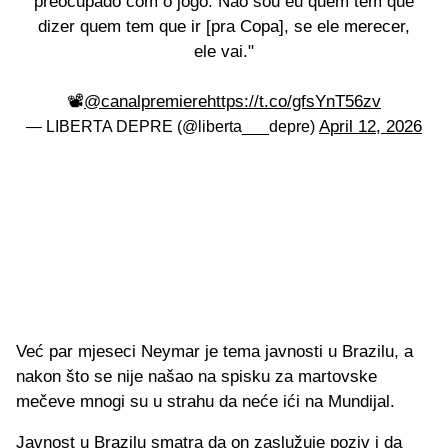
preocupado com o jogo. Não sou eu quem tem que
dizer quem tem que ir [pra Copa], se ele merecer,
ele vai."
📽️
@canalpremiere
https://t.co/gfsYnT56zv
April 12, 2026
— LIBERTA DEPRE (@liberta___depre)
Već par mjeseci Neymar je tema javnosti u Brazilu, a
nakon što se nije našao na spisku za martovske
mečeve mnogi su u strahu da neće ići na Mundijal.
Javnost u Brazilu smatra da on zaslužuje poziv i da