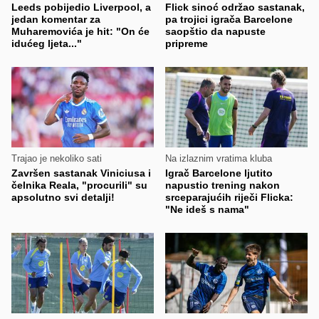
Leeds pobijedio Liverpool, a
Flick sinoć održao sastanak,
jedan komentar za
pa trojici igrača Barcelone
Muharemovića je hit: "On će
saopštio da napuste
idućeg ljeta..."
pripreme
Trajao je nekoliko sati
Na izlaznim vratima kluba
Završen sastanak Viniciusa i
Igrač Barcelone ljutito
čelnika Reala, "procurili" su
napustio trening nakon
apsolutno svi detalji!
srceparajućih riječi Flicka:
"Ne ideš s nama"