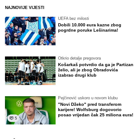
NAJNOVIJE VIJESTI
UEFA bez milosti
Dobili 10.000 eura kazne zbog
pogrdne poruke Lešinarima!
Otkrio detalje pregovora
Košarkaš potvrdio da ga je Partizan
želio, ali je zbog Obradovića
izabrao drugi klub
Pejčinović uskoro u novom klubu
"Novi Džeko" pred transferom
karijere! Wolfsburg dogovorio
posao vrijedan čak 25 miliona eura!
5