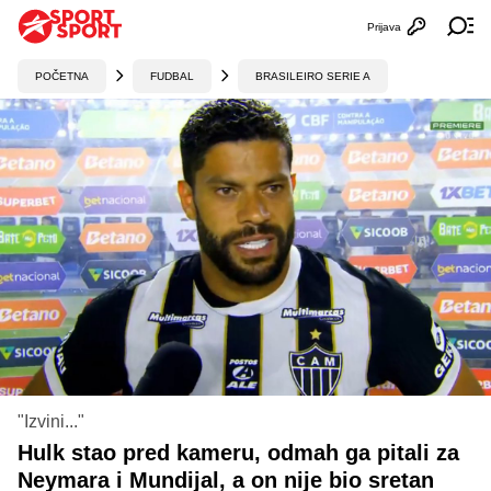
Prijava
Otvori profi
Ot
POČETNA
FUDBAL
BRASILEIRO SERIE A
"Izvini..."
Hulk stao pred kameru, odmah ga pitali za
Neymara i Mundijal, a on nije bio sretan