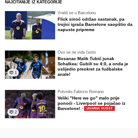
NAJČITANIJE IZ KATEGORIJE
Vratili se u Barcelonu
Flick sinoć održao sastanak, pa
trojici igrača Barcelone saopštio da
napuste pripreme
Ovo se ne viđa često
Bosanac Malik Tubić junak
Schalkea: Gubili su 4:0, a onda je
uslijedio preokret za fudbalske
1
anale!
Potvrdio Fabrizio Romano
Veliki "Here we go" malo prije
ponoći - Liverpool se pojačao iz
·
Barcelone!
UDARNA VIJEST
2