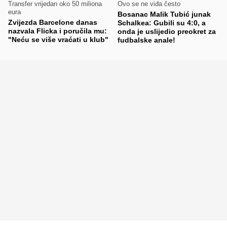
Transfer vrijedan oko 50 miliona
Ovo se ne viđa često
eura
Bosanac Malik Tubić junak
Zvijezda Barcelone danas
Schalkea: Gubili su 4:0, a
nazvala Flicka i poručila mu:
onda je uslijedio preokret za
"Neću se više vraćati u klub"
fudbalske anale!