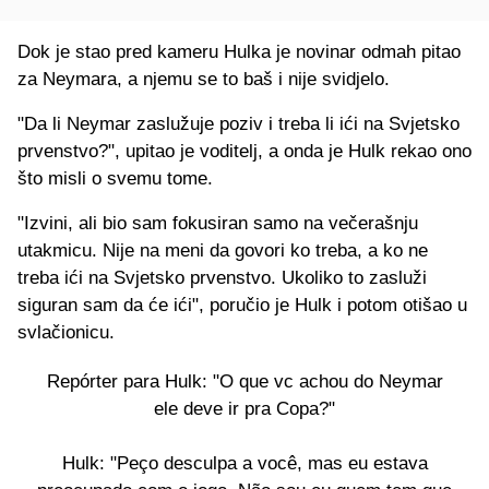
Dok je stao pred kameru Hulka je novinar odmah pitao
za Neymara, a njemu se to baš i nije svidjelo.
"Da li Neymar zaslužuje poziv i treba li ići na Svjetsko
prvenstvo?", upitao je voditelj, a onda je Hulk rekao ono
što misli o svemu tome.
"Izvini, ali bio sam fokusiran samo na večerašnju
utakmicu. Nije na meni da govori ko treba, a ko ne
treba ići na Svjetsko prvenstvo. Ukoliko to zasluži
siguran sam da će ići", poručio je Hulk i potom otišao u
svlačionicu.
Repórter para Hulk: "O que vc achou do Neymar
ele deve ir pra Copa?"
Hulk: "Peço desculpa a você, mas eu estava