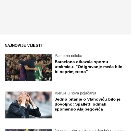
NAJNOVIJE VIJESTI
Pametna odluka
Barcelona otkazala spornu
utakmicu: "Odigravanje meča bilo
bi neprimjereno"
Vjeruje u nova pojačanja
Jedno pitanje o Vlahoviću bilo je
dovoljno: Spalletti odmah
spomenuo Alajbegovića
Njegov status u ekipi se drastično mijenja