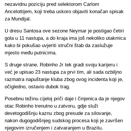
nezavidnu poziciju pred selektorom Carlom
Ancelottijem, koji treba uskoro objaviti konačan spisak
za Mundijal.
U dresu Santosa ove sezone Neymar je postigao četiri
gola u 11 nastupa, a do kraja ima još nekoliko utakmica
kako bi pokušao uvjeriti stručni štab da zaslužuje
mjesto među putnicima.
S druge strane, Robinho Jr tek gradi svoju karijeru i
već je upisao 23 nastupa za prvi tim, ali sada ozbiljno
razmatra napuštanje kluba zbog ovog incidenta koji je,
očigledno, ostavio dubok trag.
Posebnu težinu cijeloj priči daje i činjenica da je njegov
otac Robinho trenutno u zatvoru, gdje služi
devetogodišnju kaznu zbog presude za silovanje,
nakon dugogodišnjeg sudskog procesa koji je završen
njegovim izručenjem i zatvaranjem u Brazilu.