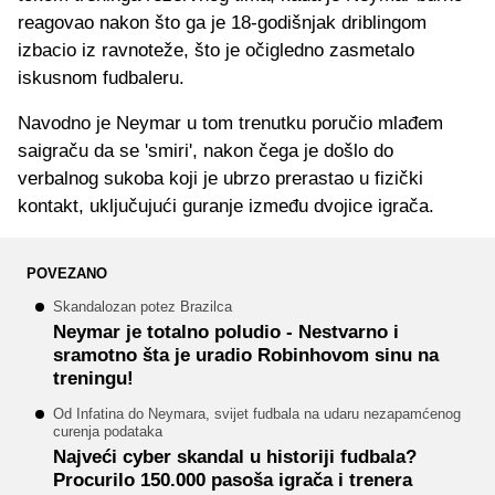
reagovao nakon što ga je 18-godišnjak driblingom
izbacio iz ravnoteže, što je očigledno zasmetalo
iskusnom fudbaleru.
Navodno je Neymar u tom trenutku poručio mlađem
saigraču da se 'smiri', nakon čega je došlo do
verbalnog sukoba koji je ubrzo prerastao u fizički
kontakt, uključujući guranje između dvojice igrača.
POVEZANO
Skandalozan potez Brazilca
Neymar je totalno poludio - Nestvarno i
sramotno šta je uradio Robinhovom sinu na
treningu!
Od Infatina do Neymara, svijet fudbala na udaru nezapamćenog
curenja podataka
Najveći cyber skandal u historiji fudbala?
Procurilo 150.000 pasoša igrača i trenera