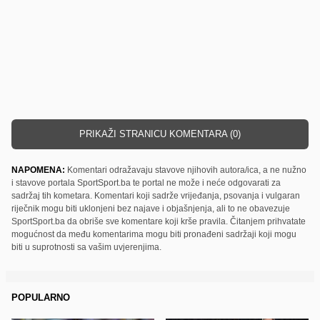
PRIKAŽI STRANICU KOMENTARA (0)
NAPOMENA:
Komentari odražavaju stavove njihovih autora/ica, a ne nužno
i stavove portala SportSport.ba te portal ne može i neće odgovarati za
sadržaj tih kometara. Komentari koji sadrže vrijeđanja, psovanja i vulgaran
riječnik mogu biti uklonjeni bez najave i objašnjenja, ali to ne obavezuje
SportSport.ba da obriše sve komentare koji krše pravila. Čitanjem prihvatate
mogućnost da među komentarima mogu biti pronađeni sadržaji koji mogu
biti u suprotnosti sa vašim uvjerenjima.
POPULARNO