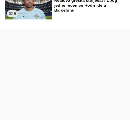
Realova greška stoljeća?! Zbog
jedne rečenice Rodri ide u
Barcelonu
6