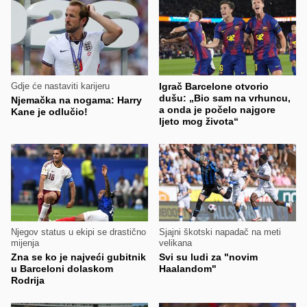
Gdje će nastaviti karijeru
Igrač Barcelone otvorio
dušu: „Bio sam na vrhuncu,
Njemačka na nogama: Harry
a onda je počelo najgore
Kane je odlučio!
ljeto mog života“
Njegov status u ekipi se drastično
Sjajni škotski napadač na meti
mijenja
velikana
Zna se ko je najveći gubitnik
Svi su ludi za "novim
u Barceloni dolaskom
Haalandom"
Rodrija