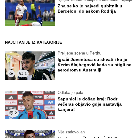
Zna se ko je najveći gubitnik u
Barceloni dolaskom Rodrija
NAJČITANIJE IZ KATEGORIJE
Prelijepe scene u Perthu
Igrači Juventusa su shvatili ko je
Kerim Alajbegović kada su stigli na
aerodrom u Australiji
1
Odluka je pala
Sapunici je došao kraj: Rodri
večeras objavio gdje nastavlja
karijeru!
2
Nije zadovoljan