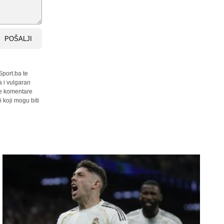
POŠALJI
Sport.ba te
a i vulgaran
sve komentare
 koji mogu biti