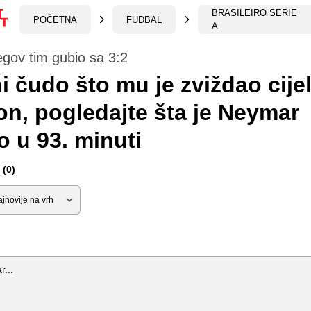
BRASILEIRO SERIE
POČETNA
FUDBAL
A
egov tim gubio sa 3:2
ni čudo što mu je zviždao cijel
on, pogledajte šta je Neymar
o u 93. minuti
(0)