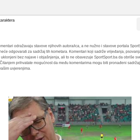
araktera
mentari odražavaju stavove njihovih autora/ica, a ne nužno i stavove portala Sport
 neće odgovarati za sadržaj tih kometara. Komentari koji sadrže vrijeđanja, psovanj
i uklonjeni bez najave i objašnjenja, ali to ne obavezuje SportSport.ba da obriše 
a. Čitanjem prihvatate mogućnost da među komentarima mogu biti pronađeni sadržaji
 vašim uvjerenjima.