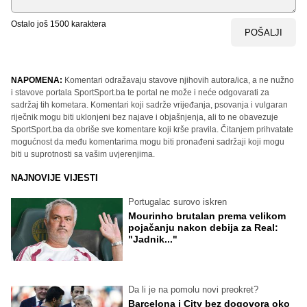
Ostalo još
1500
karaktera
POŠALJI
NAPOMENA:
Komentari odražavaju stavove njihovih autora/ica, a ne nužno
i stavove portala SportSport.ba te portal ne može i neće odgovarati za
sadržaj tih kometara. Komentari koji sadrže vrijeđanja, psovanja i vulgaran
riječnik mogu biti uklonjeni bez najave i objašnjenja, ali to ne obavezuje
SportSport.ba da obriše sve komentare koji krše pravila. Čitanjem prihvatate
mogućnost da među komentarima mogu biti pronađeni sadržaji koji mogu
biti u suprotnosti sa vašim uvjerenjima.
NAJNOVIJE VIJESTI
Portugalac surovo iskren
Mourinho brutalan prema velikom
pojačanju nakon debija za Real:
"Jadnik..."
Da li je na pomolu novi preokret?
Barcelona i City bez dogovora oko