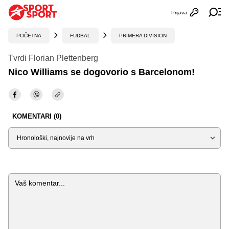
Prijava
Otvori profi
Ot
POČETNA
FUDBAL
PRIMERA DIVISION
Tvrdi Florian Plettenberg
Nico Williams se dogovorio s Barcelonom!
KOMENTARI (0)
Sortiraj
Komentar