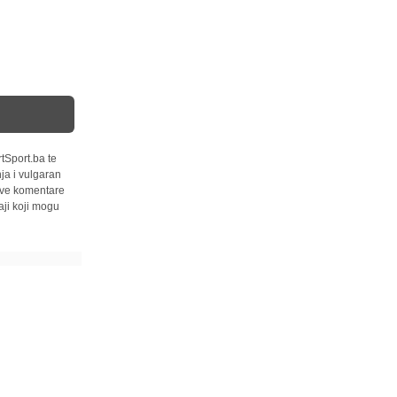
tSport.ba te
ja i vulgaran
 sve komentare
ji koji mogu