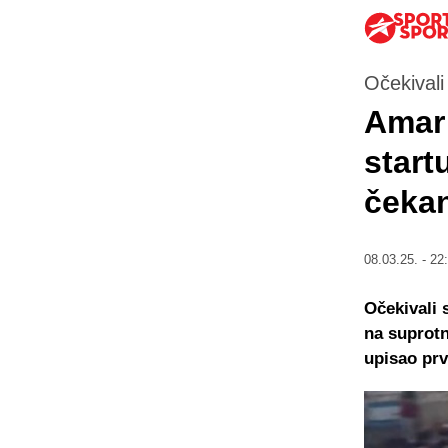
Očekivali
Amar 
start
čeka
08.03.25. - 22
Očekivali 
na suprotn
upisao prv