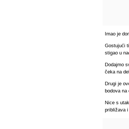
Imao je doma
Gostujući t
stigao u n
Dodajmo sve
čeka na deb
Drugi je ov
bodova na 
Nice s uta
približava