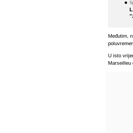
Sj
L
"
Međutim, n
poluvreme
U isto vrij
Marseilleu 