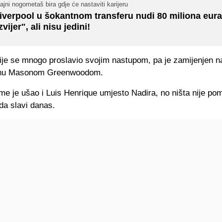
ajni nogometaš bira gdje će nastaviti karijeru
iverpool u šokantnom transferu nudi 80 miliona eura
zvijer", ali nisu jedini!
ije se mnogo proslavio svojim nastupom, pa je zamijenjen n
nu Masonom Greenwoodom.
eme je ušao i Luis Henrique umjesto Nadira, no ništa nije po
da slavi danas.