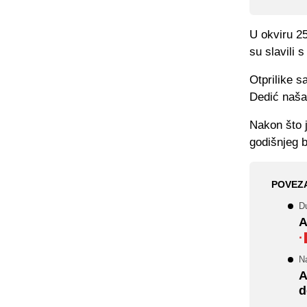
U okviru 25
su slavili 
Otprilike s
Dedić našao
Nakon što j
godišnjeg b
POVEZ
Du
A
·
N
A
d