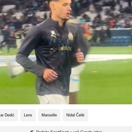
ar Dedić
Lens
Marseille
Nidal Čelik