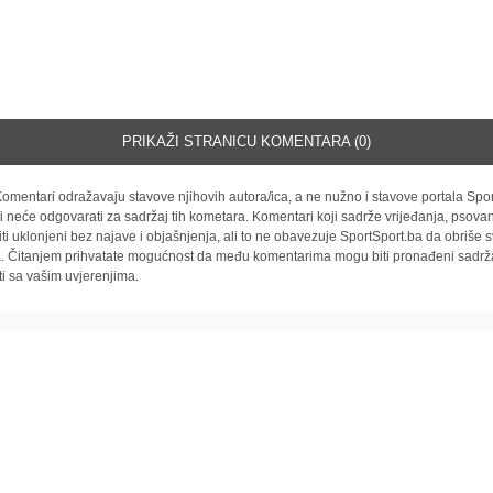
PRIKAŽI STRANICU KOMENTARA (0)
omentari odražavaju stavove njihovih autora/ica, a ne nužno i stavove portala Spor
i neće odgovarati za sadržaj tih kometara. Komentari koji sadrže vrijeđanja, psovan
iti uklonjeni bez najave i objašnjenja, ali to ne obavezuje SportSport.ba da obriše
la. Čitanjem prihvatate mogućnost da među komentarima mogu biti pronađeni sadrža
ti sa vašim uvjerenjima.