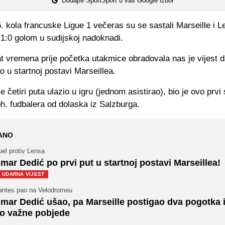
Dodajte SportSport u vaš Google izbor
. kola francuske Ligue 1 večeras su se sastali Marseille i Le
s 1:0 golom u sudijskoj nadoknadi.
at vremena prije početka utakmice obradovala nas je vijest 
 u startnoj postavi Marseillea.
e četiri puta ulazio u igru (jednom asistirao), bio je ovo prvi 
h. fudbalera od dolaska iz Salzburga.
ANO
el protiv Lensa
mar Dedić po prvi put u startnoj postavi Marseillea!
UDARNA VIJEST
antes pao na Velodromeu
mar Dedić ušao, pa Marseille postigao dva pogotka i
o važne pobjede