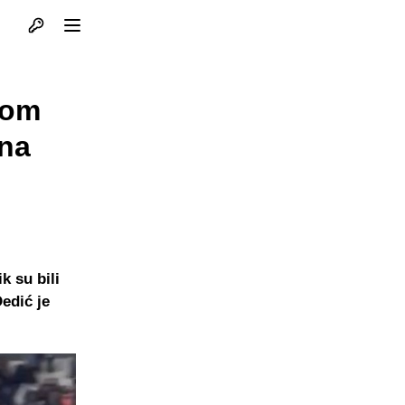
Otvori profil
Otvori meni
vom
 na
k su bili
Dedić je