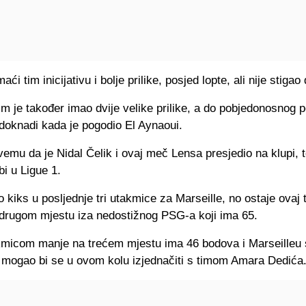
ći tim inicijativu i bolje prilike, posjed lopte, ali nije stigao
im je također imao dvije velike prilike, a do pobjedonosnog 
adoknadi kada je pogodio El Aynaoui.
mu da je Nidal Čelik i ovaj meč Lensa presjedio na klupi, t
i u Ligue 1.
o kiks u posljednje tri utakmice za Marseille, no ostaje ovaj 
drugom mjestu iza nedostižnog PSG-a koji ima 65.
kmicom manje na trećem mjestu ima 46 bodova i Marseilleu
 i mogao bi se u ovom kolu izjednačiti s timom Amara Dedića