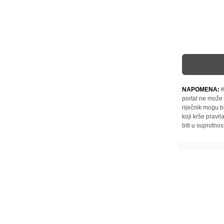
NAPOMENA:
K
portal ne može 
riječnik mogu b
koji krše pravi
biti u suprotnos