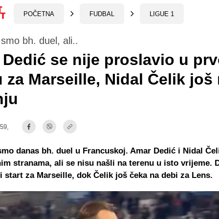
POČETNA
FUDBAL
LIGUE 1
 smo bh. duel, ali..
Dedić se nije proslavio u pr
u za Marseille, Nidal Čelik još
nju
:59,
smo danas bh. duel u Francuskoj. Amar Dedić i Nidal Čeli
im stranama, ali se nisu našli na terenu u isto vrijeme. 
i start za Marseille, dok Čelik još čeka na debi za Lens.