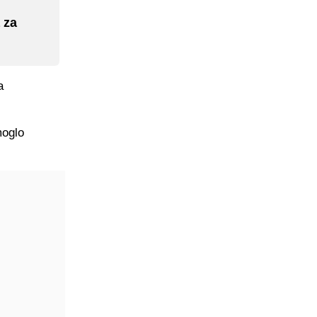
 za
a
moglo