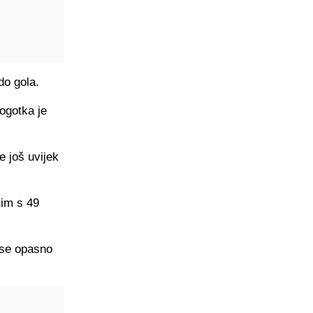
 do gola.
pogotka je
e još uvijek
tim s 49
 se opasno
.