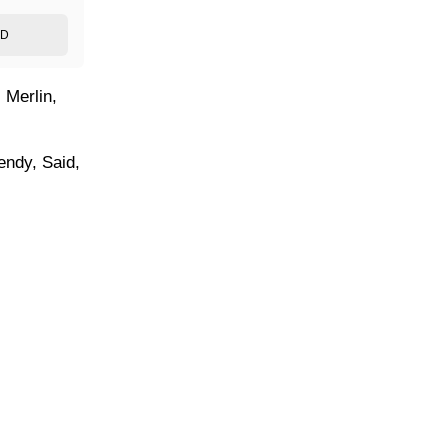
ED
 Merlin,
endy, Said,