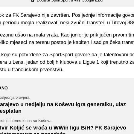
Dodajte SportSport u vaš Google izbor
rok za FK Sarajevo nije završen. Posljednje informacije govo
periodu mogla realizovati neki zvučni transferi u Titovoj 38
sezonu ušao na mala vrata. Kao junior je priključen prvom ti
iko mjeseci na terenu postao je kapiten i sad ga čeka transf
 koje su potvrđene za SportSport govore da je talentovani d
fera u Lens, jedan od boljih klubova u Ligue 1 koji trenutno 
tu u francuskom prvenstvu.
ANO
sljednja provjera
arajevo u nedjelju na Koševu igra generalku, ulaz
esplatan
stoji interes kluba sa Koševa
lvir Koljić se vraća u WWin ligu BiH? FK Sarajevo