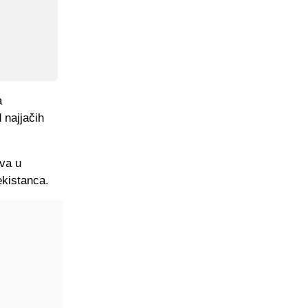
a
d najjačih
va u
ekistanca.