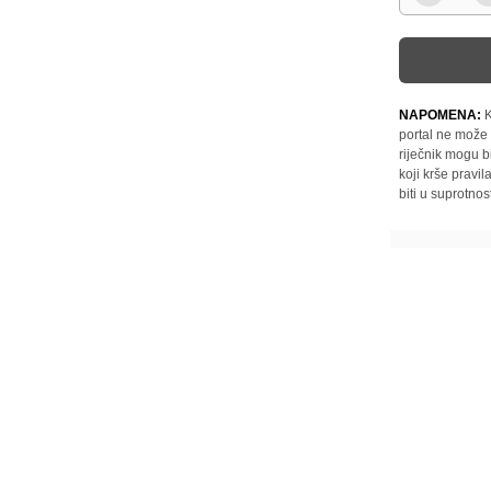
NAPOMENA:
K
portal ne može 
riječnik mogu b
koji krše pravi
biti u suprotnos