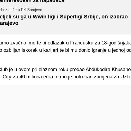
ainteresovan za napadača
ebez stiže u FK Sarajevo
eljeli su ga u Wwin ligi i Superligi Srbije, on izabrao
arajevo
gurno zvučno ime te bi odlazak u Francusku za 18-godišnjak
o ozbiljan iskorak u karijeri te bi mu donio igranje u jednoj o
.
klub je u ovom prijelaznom roku prodao Abdukodira Khusano
 City za 40 miliona eura te mu je potreban zamjena za Uzb