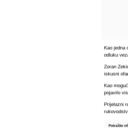
Kao jedna o
odluku vez
Zoran Zeki
iskusni of
Kao moguća
pojavilo vi
Prijelazni 
rukovodstv
Potražite v