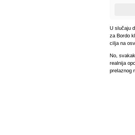
U slučaju d
za Bordo kl
cilja na os
No, svakako
realnija op
prelaznog 