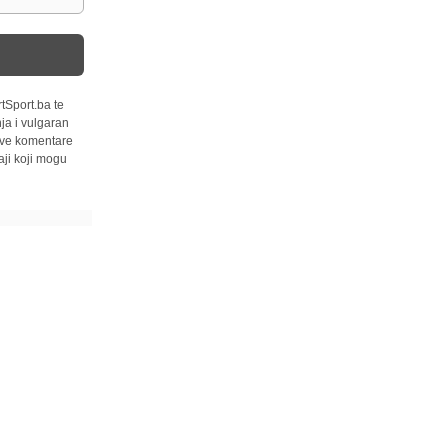
tSport.ba te
ja i vulgaran
 sve komentare
ji koji mogu