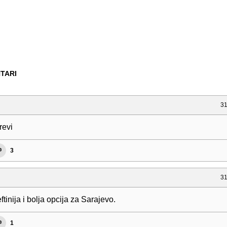
TARI
31
revi
3
31
eftinija i bolja opcija za Sarajevo.
1