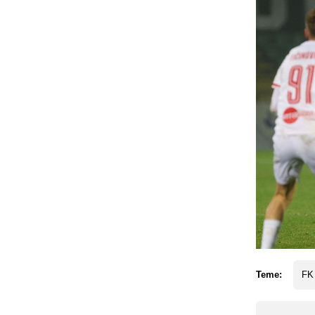
Teme:
FK