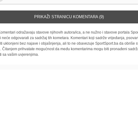
PRIKAŽI STRANICU KOMENTARA (9)
omentari odražavaju stavove njihovih autora/ica, a ne nužno i stavove portala Spor
i neće odgovarati za sadržaj tih kometara. Komentari koji sadrže vrijeđanja, psovan
iti uklonjeni bez najave i objašnjenja, ali to ne obavezuje SportSport.ba da obriše
la. Čitanjem prihvatate mogućnost da među komentarima mogu biti pronađeni sadrža
ti sa vašim uvjerenjima.