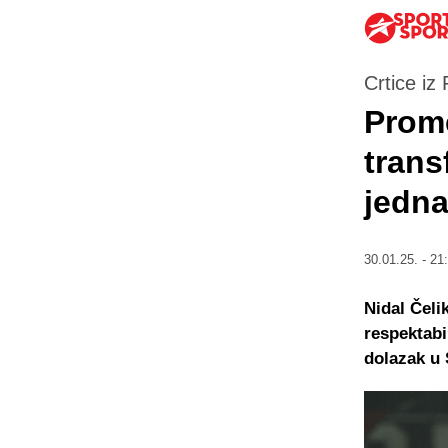
Crtice iz
Prome
trans
jedna
30.01.25. - 21
Nidal Čeli
respektabi
dolazak u 