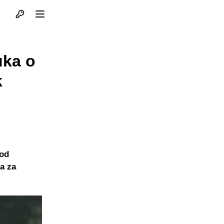
Otvori profil
Otvori meni
uka o
k
 od
ja za