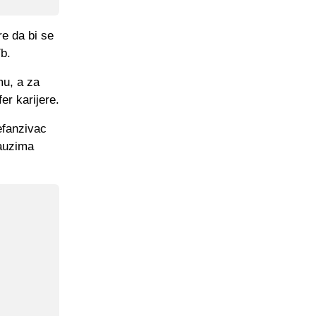
re da bi se
/b.
mu, a za
er karijere.
efanzivac
zauzima