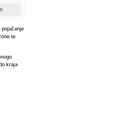
ED
o pojačanje
zone te
mnogo
do kraja