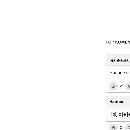
TOP KOMEN
pjanke.sa
Pucace ci
2
Hanibal
Koljic je j
2