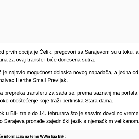
d prvih opcija je Čelik, pregovori sa Sarajevom su u toku, 
ana za ovaj transfer biće donesena sutra.
ć je najavio mogućnost dolaska novog napadača, a jedna od 
anzivac Herthe Smail Prevljak.
 prepreka transferu za sada se, prema saznanjima portala 
soko obeštećenje koje traži berlinska Stara dama.
rok u BiH traje do 14. februrara što je sasvim dovoljno vrem
o Sarajeva pronađe zajednički jezik s njemačkim velikanom
iše informacija na temu WWin liga BiH: