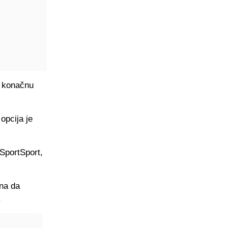
a konačnu
opcija je
SportSport,
ena da
.