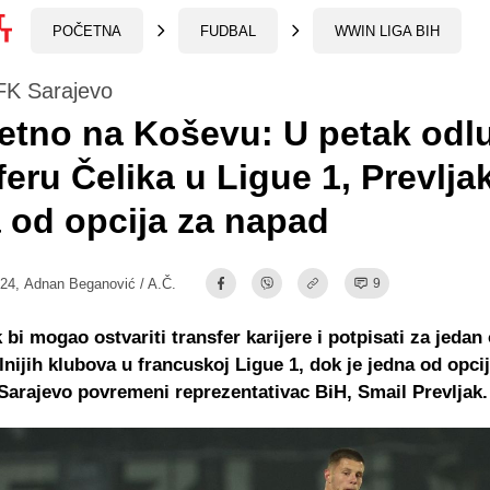
POČETNA
FUDBAL
WWIN LIGA BIH
 FK Sarajevo
tno na Koševu: U petak odl
feru Čelika u Ligue 1, Prevlja
 od opcija za napad
:24,
Adnan Beganović / A.Č.
9
k bi mogao ostvariti transfer karijere i potpisati za jedan
lnijih klubova u francuskoj Ligue 1, dok je jedna od opci
Sarajevo povremeni reprezentativac BiH, Smail Prevljak.