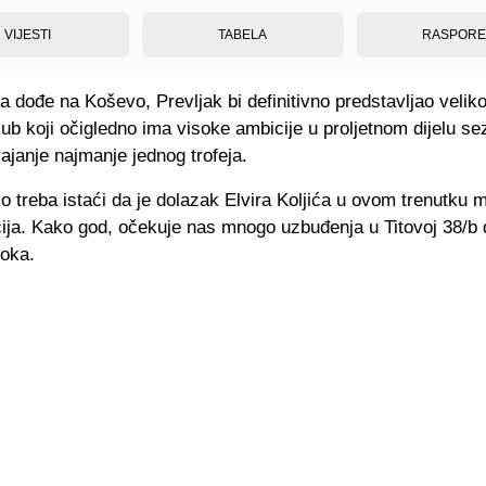
VIJESTI
TABELA
RASPOR
a dođe na Koševo, Prevljak bi definitivno predstavljao velik
ub koji očigledno ima visoke ambicije u proljetnom dijelu se
vajanje najmanje jednog trofeja.
 treba istaći da je dolazak Elvira Koljića u ovom trenutku 
cija. Kako god, očekuje nas mnogo uzbuđenja u Titovoj 38/b 
roka.