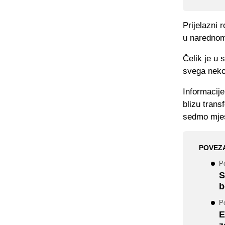
Prijelazni 
u narednom 
Čelik je u 
svega nekol
Informacije
blizu trans
sedmo mjes
POVEZ
Po
S
b
Po
E