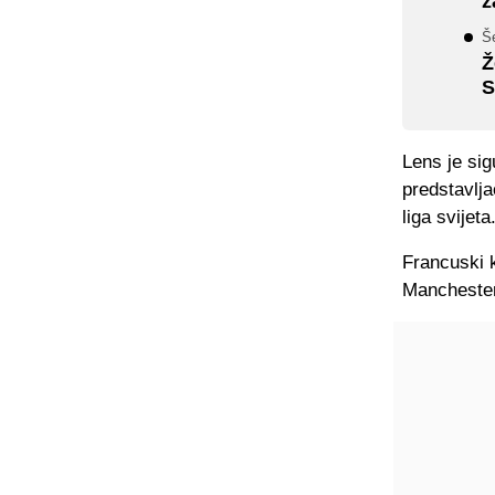
z
Š
Ž
S
Lens je si
predstavlja
liga svijeta
Francuski 
Manchester