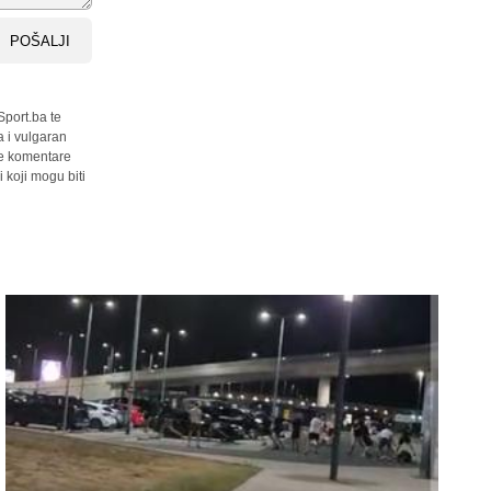
POŠALJI
Sport.ba te
a i vulgaran
sve komentare
 koji mogu biti