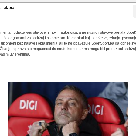
araktera
mentari odražavaju stavove njihovih autora/ica, a ne nužno i stavove portala Sport
 neće odgovarati za sadržaj tih kometara. Komentari koji sadrže vrijeđanja, psovanj
i uklonjeni bez najave i objašnjenja, ali to ne obavezuje SportSport.ba da obriše 
a. Čitanjem prihvatate mogućnost da među komentarima mogu biti pronađeni sadržaji
 vašim uvjerenjima.