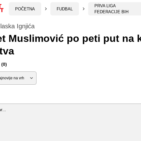
PRVA LIGA
POČETNA
FUDBAL
FEDERACIJE BIH
aska Ignjića
t Muslimović po peti put na 
tva
(0)