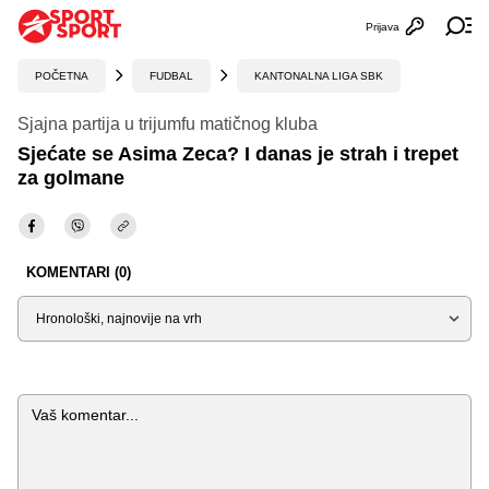
Prijava
Otvori profi
Ot
POČETNA
FUDBAL
KANTONALNA LIGA SBK
Sjajna partija u trijumfu matičnog kluba
Sjećate se Asima Zeca? I danas je strah i trepet
za golmane
KOMENTARI (0)
Sortiraj
Komentar