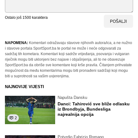
Ostalo još
1500
karaktera
POŠALJI
NAPOMENA:
Komentari odražavaju stavove njihovih autora/ica, a ne nužno
i stavove portala SportSport.ba te portal ne može i neće odgovarati za
sadržaj tih kometara. Komentari koji sadrže vrijeđanja, psovanja i vulgaran
riječnik mogu biti uklonjeni bez najave i objašnjenja, ali to ne obavezuje
SportSport.ba da obriše sve komentare koji krše pravila. Čitanjem prihvatate
mogućnost da među komentarima mogu biti pronađeni sadržaji koji mogu
biti u suprotnosti sa vašim uvjerenjima.
NAJNOVIJE VIJESTI
Napušta Dansku
Danci: Tahirović sve bliže odlasku
iz Brondbyja, Bundesliga
najrealnija opcija
2
Potvrdio Fabrizio Romano