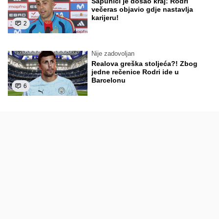
Sapunici je došao kraj: Rodri
večeras objavio gdje nastavlja
karijeru!
2
Nije zadovoljan
Realova greška stoljeća?! Zbog
jedne rečenice Rodri ide u
Barcelonu
6