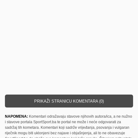
PRIKAŽI STRANICU KOMENTARA (0)
NAPOMENA:
Komentari odražavaju stavove njihovih autora/ica, a ne nužno
i stavove portala SportSport.ba te portal ne može i neće odgovarati za
sadržaj tih kometara. Komentari koji sadrže vrijeđanja, psovanja i vulgaran
riječnik mogu biti uklonjeni bez najave i objašnjenja, ali to ne obavezuje