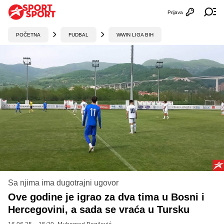
Prijava
Otvori profi
Ot
POČETNA
FUDBAL
WWIN LIGA BIH
Sa njima ima dugotrajni ugovor
Ove godine je igrao za dva tima u Bosni i
Hercegovini, a sada se vraća u Tursku