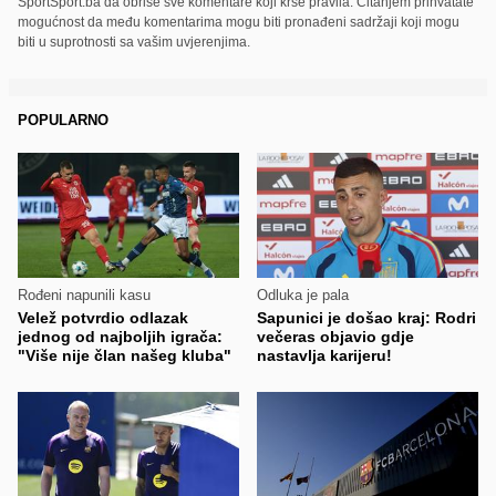
SportSport.ba da obriše sve komentare koji krše pravila. Čitanjem prihvatate
mogućnost da među komentarima mogu biti pronađeni sadržaji koji mogu
biti u suprotnosti sa vašim uvjerenjima.
POPULARNO
Rođeni napunili kasu
Odluka je pala
Velež potvrdio odlazak
Sapunici je došao kraj: Rodri
jednog od najboljih igrača:
večeras objavio gdje
"Više nije član našeg kluba"
nastavlja karijeru!