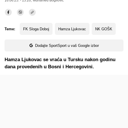
16.06.25. - 15:20,
Muhamed Bogilović
Teme:
FK Sloga Doboj
Hamza Ljukovac
NK GOŠK
Dodajte SportSport u vaš Google izbor
Hamza Ljukovac se vraća u Tursku nakon godinu
dana provedenih u Bosni i Hercegovini.