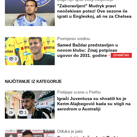
"Zaboravljeni" Mudryk pravi
neočekivan potez! Ove sezone će
igrati u Engleskoj, ali ne za Chelsea
Promijenio sredinu
Samed Baždar predstavljen u
novom klubu: Zmaj potpisao
·
ugovor do 2031. godine
ZVANIČNO
3
NAJČITANIJE IZ KATEGORIJE
Prelijepe scene u Perthu
Igrači Juventusa su shvatili ko je
Kerim Alajbegović kada su stigli na
aerodrom u Australiji
1
Odluka je pala