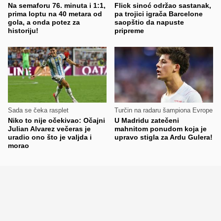
Na semaforu 76. minuta i 1:1,
Flick sinoć održao sastanak,
prima loptu na 40 metara od
pa trojici igrača Barcelone
gola, a onda potez za
saopštio da napuste
historiju!
pripreme
Sada se čeka rasplet
Turčin na radaru šampiona Evrope
Niko to nije očekivao: Očajni
U Madridu zatečeni
Julian Alvarez večeras je
mahnitom ponudom koja je
uradio ono što je valjda i
upravo stigla za Ardu Gulera!
morao