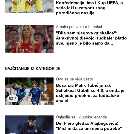
Konfederacija, ima i Kup UEFA, a
sada leži u zatvoru zbog
porodičnog nasilja
Amalia putovala u Istanbul
"Bila sam njegova grickalica":
Atraktivnoj djevojci fudbaler platio
sve, njeno je bilo samo da...
NAJČITANIJE IZ KATEGORIJE
Ovo se ne viđa često
Bosanac Malik Tubić junak
Schalkea: Gubili su 4:0, a onda je
uslijedio preokret za fudbalske
2
anale!
Oglasila se i klupska legenda
Del Piero gledao Alajbegovića:
"Mislim da za tim nema potrebe"