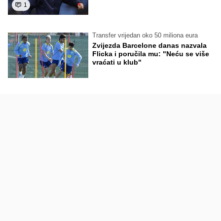
1
Transfer vrijedan oko 50 miliona eura
Zvijezda Barcelone danas nazvala
Flicka i poručila mu: "Neću se više
vraćati u klub"