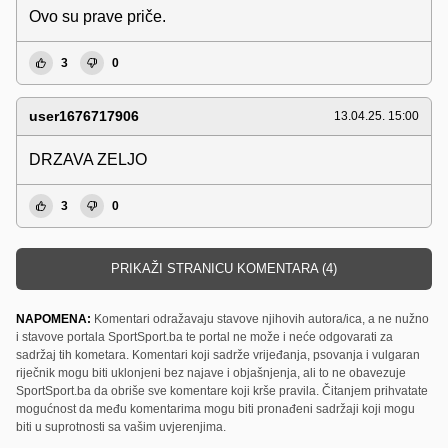
Ovo su prave priče.
3
0
user1676717906
13.04.25. 15:00
DRZAVA ZELJO
3
0
PRIKAŽI STRANICU KOMENTARA (4)
NAPOMENA:
Komentari odražavaju stavove njihovih autora/ica, a ne nužno
i stavove portala SportSport.ba te portal ne može i neće odgovarati za
sadržaj tih kometara. Komentari koji sadrže vrijeđanja, psovanja i vulgaran
riječnik mogu biti uklonjeni bez najave i objašnjenja, ali to ne obavezuje
SportSport.ba da obriše sve komentare koji krše pravila. Čitanjem prihvatate
mogućnost da među komentarima mogu biti pronađeni sadržaji koji mogu
biti u suprotnosti sa vašim uvjerenjima.