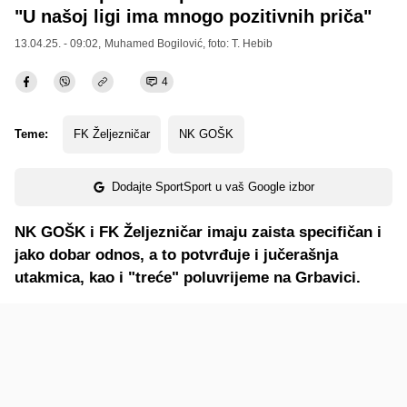
"U našoj ligi ima mnogo pozitivnih priča"
13.04.25. - 09:02,
Muhamed Bogilović
, foto: T. Hebib
4
Teme:
FK Željezničar
NK GOŠK
Dodajte SportSport u vaš Google izbor
NK GOŠK i FK Željezničar imaju zaista specifičan i
jako dobar odnos, a to potvrđuje i jučerašnja
utakmica, kao i "treće" poluvrijeme na Grbavici.