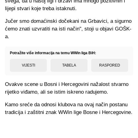
svega, da u našoj ligi i državi ima mnogo pozitivnih i
lijepi stvari koje treba istaknuti.
Jučer smo domaćinski dočekani na Grbavici, a sigurno
ćemo znati uzvratiti na isti način", stoji u objavi GOŠK-
a.
Potražite više informacija na temu WWin liga BiH:
VIJESTI
TABELA
RASPORED
Ovakve scene u Bosni i Hercegovini nažalost stvarno
rijetko viđamo, ali se istim iskreno radujemo.
Kamo sreće da odnosi klubova na ovaj način postanu
tradicija i zaštitni znak WWin lige Bosne i Hercegovine.