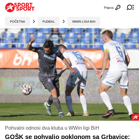
Prijava
Otvori profi
Ot
POČETNA
FUDBAL
WWIN LIGA BIH
Pohvalni odnosi dva kluba u WWin ligi BiH
GOŠK se pohvalio poklonom sa Grbavice: