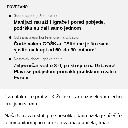
POVEZANO
Scene ispred južne tribine
Manijaci naružili igrače i pored pobjede,
podršku su dali samo jednom
Održana press konferencija na Grbavici
Ćorić nakon GOŠK-a: "Stid me je što sam
sjedio na klupi od 60. do 90. minute"
Nastavak dobre ligaške serije
Željezničar vodio 3:0, pa strepio na Grbavici!
Plavi se pobjedom primakli gradskom rivalu i
Evropi
"Iza utakmice protiv FK Željezničar doživjeli smo jednu
prelijepu scenu.
Naša Uprava i klub prije nekoliko dana uzela je učešće
u humanitarnoj pomoći za dva mala anđela, Iman i