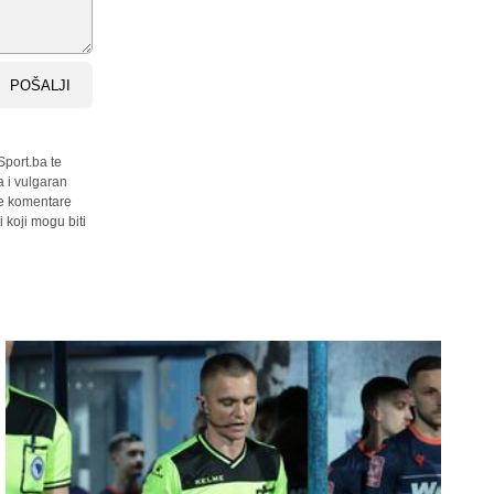
POŠALJI
Sport.ba te
a i vulgaran
sve komentare
 koji mogu biti