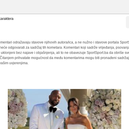
araktera
mentari odražavaju stavove njihovih autora/ica, a ne nužno i stavove portala Sport
 neće odgovarati za sadržaj tih kometara. Komentari koji sadrže vrijeđanja, psovanj
i uklonjeni bez najave i objašnjenja, ali to ne obavezuje SportSport.ba da obriše 
a. Čitanjem prihvatate mogućnost da među komentarima mogu biti pronađeni sadržaji
 vašim uvjerenjima.