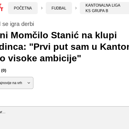
KANTONALNA LIGA
POČETNA
FUDBAL
KS GRUPA B
 se igra derbi
ni Momčilo Stanić na klupi
inca: "Prvi put sam u Kanto
 visoke ambicije"
(0)