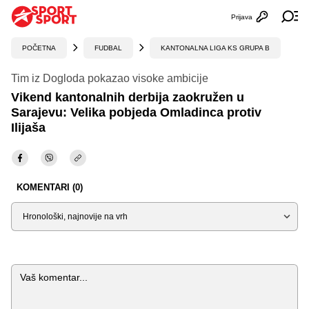
Prijava
Otvori profi
Ot
POČETNA
FUDBAL
KANTONALNA LIGA KS GRUPA B
Tim iz Dogloda pokazao visoke ambicije
Vikend kantonalnih derbija zaokružen u
Sarajevu: Velika pobjeda Omladinca protiv
Ilijaša
KOMENTARI (0)
Sortiraj
Komentar