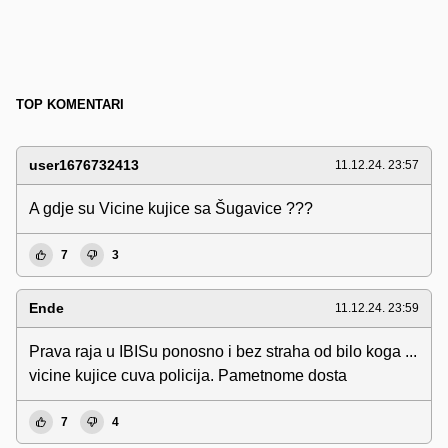
TOP KOMENTARI
user1676732413
11.12.24. 23:57
A gdje su Vicine kujice sa Šugavice ???
7
3
Ende
11.12.24. 23:59
Prava raja u IBISu ponosno i bez straha od bilo koga ...
vicine kujice cuva policija. Pametnome dosta
7
4