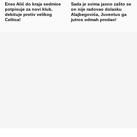
Enes Alić do kraja sedmice
Sada je svima jasno zašto se
potpisuje za novi klub,
on nije radovao dolasku
debituje protiv velikog
Alajbegovića, Juventus ga
Celtica!
jutros odmah prodao!