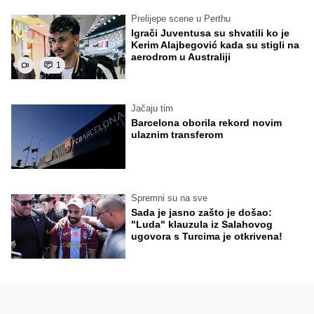
Prelijepe scene u Perthu
Igrači Juventusa su shvatili ko je
Kerim Alajbegović kada su stigli na
aerodrom u Australiji
1
Jačaju tim
Barcelona oborila rekord novim
ulaznim transferom
Spremni su na sve
Sada je jasno zašto je došao:
"Luda" klauzula iz Salahovog
ugovora s Turcima je otkrivena!