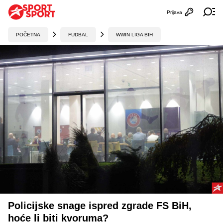
Prijava
Otvori profi
Ot
POČETNA
FUDBAL
WWIN LIGA BIH
Policijske snage ispred zgrade FS BiH,
hoće li biti kvoruma?