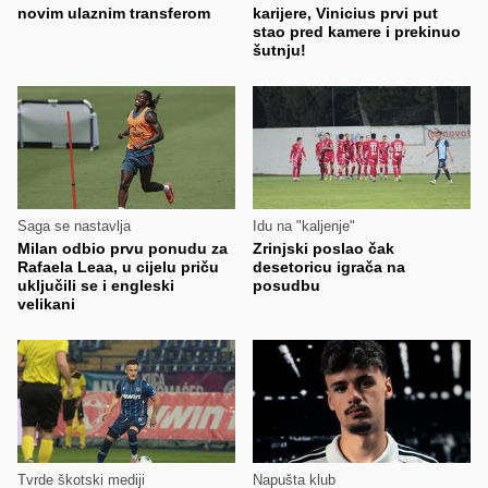
novim ulaznim transferom
karijere, Vinicius prvi put
stao pred kamere i prekinuo
šutnju!
Saga se nastavlja
Idu na "kaljenje"
Milan odbio prvu ponudu za
Zrinjski poslao čak
Rafaela Leaa, u cijelu priču
desetoricu igrača na
uključili se i engleski
posudbu
velikani
Tvrde škotski mediji
Napušta klub