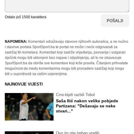
Ostalo još
1500
karaktera
POŠALJI
NAPOMENA:
Komentari odražavaju stavove njihovih autora/ica, a ne nužno
i stavove portala SportSport.ba te portal ne može i neće odgovarati za
sadržaj tih kometara. Komentari koji sadrže vrijeđanja, psovanja i vulgaran
riječnik mogu biti uklonjeni bez najave i objašnjenja, ali to ne obavezuje
SportSport.ba da obriše sve komentare koji krše pravila. Čitanjem prihvatate
mogućnost da među komentarima mogu biti pronađeni sadržaji koji mogu
biti u suprotnosti sa vašim uvjerenjima.
NAJNOVIJE VIJESTI
Crno-bijeli razbili Tobol
Saša Ilić nakon velike pobjede
Partizana: "Dešavaju se neke
stvari..."
Ovo im nije trebao uraditi