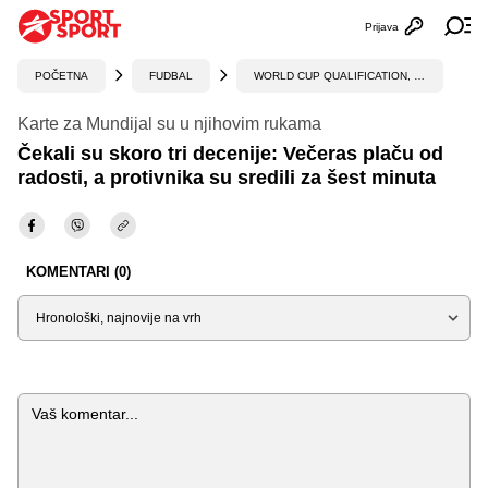
Prijava
Otvori profi
Ot
POČETNA
FUDBAL
WORLD CUP QUALIFICATION, UEFA
Karte za Mundijal su u njihovim rukama
Čekali su skoro tri decenije: Večeras plaču od
radosti, a protivnika su sredili za šest minuta
KOMENTARI (0)
Sortiraj
Komentar