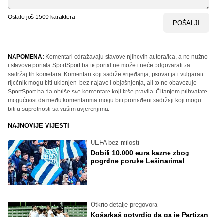
Ostalo još
1500
karaktera
POŠALJI
NAPOMENA:
Komentari odražavaju stavove njihovih autora/ica, a ne nužno
i stavove portala SportSport.ba te portal ne može i neće odgovarati za
sadržaj tih kometara. Komentari koji sadrže vrijeđanja, psovanja i vulgaran
riječnik mogu biti uklonjeni bez najave i objašnjenja, ali to ne obavezuje
SportSport.ba da obriše sve komentare koji krše pravila. Čitanjem prihvatate
mogućnost da među komentarima mogu biti pronađeni sadržaji koji mogu
biti u suprotnosti sa vašim uvjerenjima.
NAJNOVIJE VIJESTI
UEFA bez milosti
Dobili 10.000 eura kazne zbog
pogrdne poruke Lešinarima!
Otkrio detalje pregovora
Košarkaš potvrdio da ga je Partizan