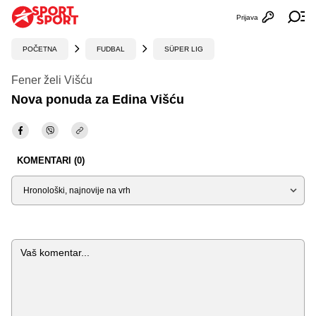
Prijava
Otvori profi
Ot
POČETNA
FUDBAL
SÜPER LIG
Fener želi Višću
Nova ponuda za Edina Višću
KOMENTARI (0)
Sortiraj
Komentar