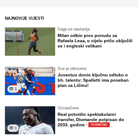
NAJNOVIJE VIJESTI
Saga se nastavlja
Milan odbio prvu ponudu za
Rafaela Leaa, u cijelu priču uključili
se i engleski velikani
Sve je otkriveno
Juventus donio ključnu odluku o
bh. talentu: Spalletti ima poseban
plan za Ličinu!
1
Ozvaničeno
Real potvrdio spektakularni
transfer, Diomande potpisao do
·
2033. godine
ZVANIČNO
1