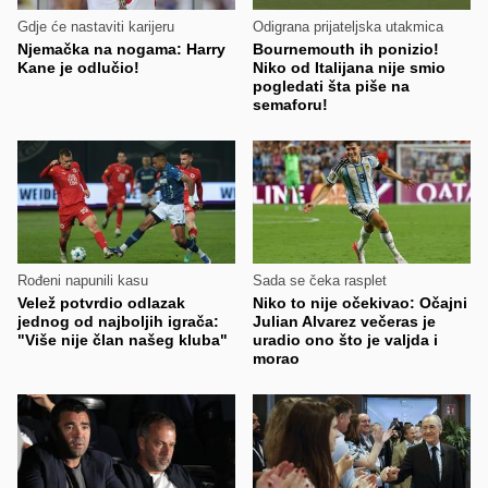
Gdje će nastaviti karijeru
Odigrana prijateljska utakmica
Njemačka na nogama: Harry
Bournemouth ih ponizio!
Kane je odlučio!
Niko od Italijana nije smio
pogledati šta piše na
semaforu!
Rođeni napunili kasu
Sada se čeka rasplet
Velež potvrdio odlazak
Niko to nije očekivao: Očajni
jednog od najboljih igrača:
Julian Alvarez večeras je
"Više nije član našeg kluba"
uradio ono što je valjda i
morao