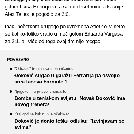
golom Luisa Henriquea, a samo deset minuta kasnije
Alex Telles je pogodio za 2:0.
Ipak, početkom drugogo poluvremena Atletico Mineiro
se koliko-toliko vratio u meč golom Eduarda Vargasa
za 2:1, ali više od toga ovaj tim nije mogao.
POVEZANO
"Odradio" trening sa mehaničarima
Đoković stigao u garažu Ferrarija pa osvojio
srca fanova Formule 1
Njegovo ime je sve iznenadilo
Bomba u teniskom svijetu: Novak Đoković ima
novog trenera!
Kraj godine kakav nije očekivao
Đoković je donio tešku odluku: "Izvinjavam se
svima"