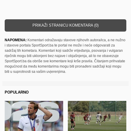
PRIKAŽI STRANICU KOMENTARA (0)
NAPOMENA:
Komentari odražavaju stavove njihovih autora/ica, a ne nužno
i stavove portala SportSport.ba te portal ne može i neće odgovarati za
sadržaj tih kometara. Komentari koji sadrže vrijeđanja, psovanja i vulgaran
riječnik mogu biti uklonjeni bez najave i objašnjenja, ali to ne obavezuje
SportSport.ba da obriše sve komentare koji krše pravila. Čitanjem prihvatate
mogućnost da među komentarima mogu biti pronađeni sadržaji koji mogu
biti u suprotnosti sa vašim uvjerenjima.
POPULARNO