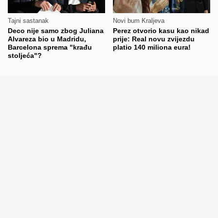
Tajni sastanak
Novi bum Kraljeva
Deco nije samo zbog Juliana
Perez otvorio kasu kao nikad
Alvareza bio u Madridu,
prije: Real novu zvijezdu
Barcelona sprema "krađu
platio 140 miliona eura!
stoljeća"?