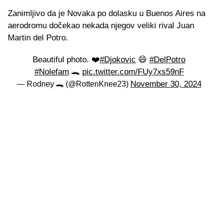
Zanimljivo da je Novaka po dolasku u Buenos Aires na
aerodromu dočekao nekada njegov veliki rival Juan
Martin del Potro.
Beautiful photo. ❤️
#Djokovic
😄
#DelPotro
#Nolefam
🐊
pic.twitter.com/FUy7xs59nF
November 30, 2024
— Rodney 🐊 (@RottenKnee23)