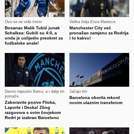
Ovo se ne viđa često
Velika želja Enza Maresce
Bosanac Malik Tubić junak
Manchester City već
Schalkea: Gubili su 4:0, a
pronašao zamjenu za Rodrija
onda je uslijedio preokret za
i to kakvu!
fudbalske anale!
Davno napustio Barcu, a i dalje im
Jačaju tim
pomaže
Barcelona oborila rekord
Zaboravite pozive Flicka,
novim ulaznim transferom
Laporte i Decka! Zbog
razgovora s ovim čovjekom
Rodri je izabrao Barcelonu