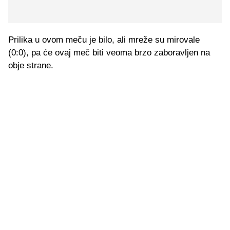
Prilika u ovom meču je bilo, ali mreže su mirovale
(0:0), pa će ovaj meč biti veoma brzo zaboravljen na
obje strane.