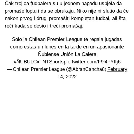
Čak trojica fudbalera su u jednom napadu uspjela da
promaše loptu i da se obrukaju. Niko nije ni slutio da će
nakon prvog i drugi promašiti kompletan fudbal, ali šta
reći kada se desio i treći promašaj.
Solo la Chilean Premier League te regala jugadas
como estas un lunes en la tarde en un apasionante
Ñublense Unión La Calera
#ÑUBULCxTNTSports
pic.twitter.com/F9l4FYIfj6
February
— Chilean Premier League (@AbranCancha8)
14, 2022