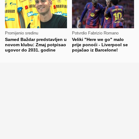
Promijenio sredinu
Potvrdio Fabrizio Romano
Samed Baždar predstavljen u
Veliki "Here we go" malo
novom klubu: Zmaj potpisao
prije ponoći - Liverpool se
ugovor do 2031. godine
pojačao iz Barcelone!