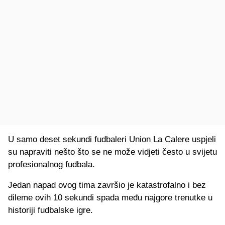
U samo deset sekundi fudbaleri Union La Calere uspjeli
su napraviti nešto što se ne može vidjeti često u svijetu
profesionalnog fudbala.
Jedan napad ovog tima završio je katastrofalno i bez
dileme ovih 10 sekundi spada među najgore trenutke u
historiji fudbalske igre.