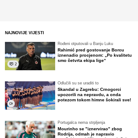
NAJNOVIJE VIJESTI
Rođeni otputovali u Banju Luku
Rahimić pred gostovanje Borcu
iznenadio procjenom: „Po kvalitetu
smo četvrta ekipa lige“
2
Odlučili su se uraditi to
Skandal u Zagrebu: Crnogorci
upozorili na nepravdu, a onda
potezom tokom himne šokirali sve!
Portugalca nema strpljenja
Mourinho se "iznervirao" zbog
Rodrija, odmah je napravio