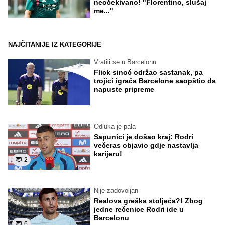
neočekivano! "Florentino, slušaj
me..."
NAJČITANIJE IZ KATEGORIJE
Vratili se u Barcelonu
Flick sinoć održao sastanak, pa
trojici igrača Barcelone saopštio da
napuste pripreme
Odluka je pala
Sapunici je došao kraj: Rodri
večeras objavio gdje nastavlja
karijeru!
2
Nije zadovoljan
Realova greška stoljeća?! Zbog
jedne rečenice Rodri ide u
Barcelonu
6