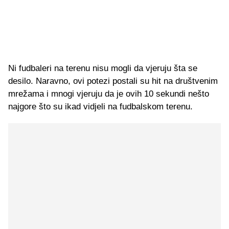
Ni fudbaleri na terenu nisu mogli da vjeruju šta se
desilo. Naravno, ovi potezi postali su hit na društvenim
mrežama i mnogi vjeruju da je ovih 10 sekundi nešto
najgore što su ikad vidjeli na fudbalskom terenu.