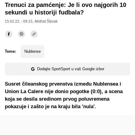
Trenuci za pamćenje: Je li ovo najgorih 10
sekundi u historiji fudbala?
15.02.22. - 09:15,
Midhat Šljivak
Teme:
Nublense
Dodajte SportSport u vaš Google izbor
Susret čileanskog prvenstva između Nublensea i
Union La Calere nije donio pogotke (0:0), a scena
koja se desila sredinom prvog poluvremena
pokazuje i zašto je na kraju bila 'nula'.