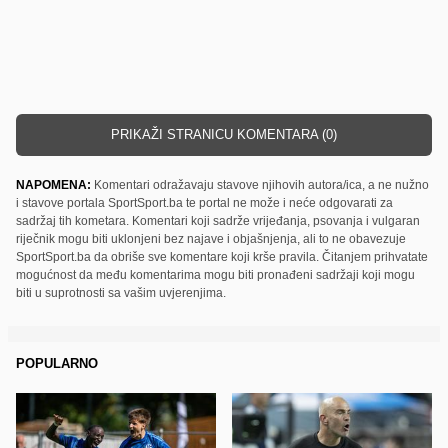
PRIKAŽI STRANICU KOMENTARA (0)
NAPOMENA:
Komentari odražavaju stavove njihovih autora/ica, a ne nužno
i stavove portala SportSport.ba te portal ne može i neće odgovarati za
sadržaj tih kometara. Komentari koji sadrže vrijeđanja, psovanja i vulgaran
riječnik mogu biti uklonjeni bez najave i objašnjenja, ali to ne obavezuje
SportSport.ba da obriše sve komentare koji krše pravila. Čitanjem prihvatate
mogućnost da među komentarima mogu biti pronađeni sadržaji koji mogu
biti u suprotnosti sa vašim uvjerenjima.
POPULARNO